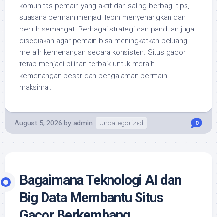
komunitas pemain yang aktif dan saling berbagi tips,
suasana bermain menjadi lebih menyenangkan dan
penuh semangat. Berbagai strategi dan panduan juga
disediakan agar pemain bisa meningkatkan peluang
meraih kemenangan secara konsisten. Situs gacor
tetap menjadi pilihan terbaik untuk meraih
kemenangan besar dan pengalaman bermain
maksimal.
August 5, 2026
by
admin
Uncategorized
0
Bagaimana Teknologi AI dan
Big Data Membantu Situs
Gacor Berkembang