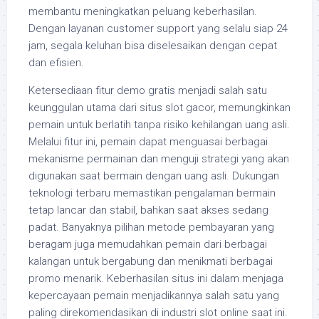
membantu meningkatkan peluang keberhasilan.
Dengan layanan customer support yang selalu siap 24
jam, segala keluhan bisa diselesaikan dengan cepat
dan efisien.
Ketersediaan fitur demo gratis menjadi salah satu
keunggulan utama dari situs slot gacor, memungkinkan
pemain untuk berlatih tanpa risiko kehilangan uang asli.
Melalui fitur ini, pemain dapat menguasai berbagai
mekanisme permainan dan menguji strategi yang akan
digunakan saat bermain dengan uang asli. Dukungan
teknologi terbaru memastikan pengalaman bermain
tetap lancar dan stabil, bahkan saat akses sedang
padat. Banyaknya pilihan metode pembayaran yang
beragam juga memudahkan pemain dari berbagai
kalangan untuk bergabung dan menikmati berbagai
promo menarik. Keberhasilan situs ini dalam menjaga
kepercayaan pemain menjadikannya salah satu yang
paling direkomendasikan di industri slot online saat ini.