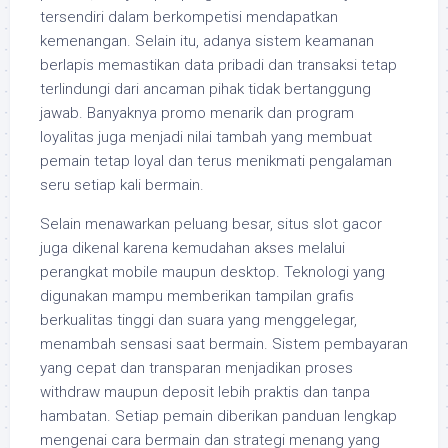
tersendiri dalam berkompetisi mendapatkan
kemenangan. Selain itu, adanya sistem keamanan
berlapis memastikan data pribadi dan transaksi tetap
terlindungi dari ancaman pihak tidak bertanggung
jawab. Banyaknya promo menarik dan program
loyalitas juga menjadi nilai tambah yang membuat
pemain tetap loyal dan terus menikmati pengalaman
seru setiap kali bermain.
Selain menawarkan peluang besar, situs slot gacor
juga dikenal karena kemudahan akses melalui
perangkat mobile maupun desktop. Teknologi yang
digunakan mampu memberikan tampilan grafis
berkualitas tinggi dan suara yang menggelegar,
menambah sensasi saat bermain. Sistem pembayaran
yang cepat dan transparan menjadikan proses
withdraw maupun deposit lebih praktis dan tanpa
hambatan. Setiap pemain diberikan panduan lengkap
mengenai cara bermain dan strategi menang yang