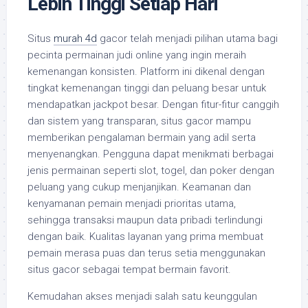
Lebih Tinggi Setiap Hari
Situs
murah 4d
gacor telah menjadi pilihan utama bagi
pecinta permainan judi online yang ingin meraih
kemenangan konsisten. Platform ini dikenal dengan
tingkat kemenangan tinggi dan peluang besar untuk
mendapatkan jackpot besar. Dengan fitur-fitur canggih
dan sistem yang transparan, situs gacor mampu
memberikan pengalaman bermain yang adil serta
menyenangkan. Pengguna dapat menikmati berbagai
jenis permainan seperti slot, togel, dan poker dengan
peluang yang cukup menjanjikan. Keamanan dan
kenyamanan pemain menjadi prioritas utama,
sehingga transaksi maupun data pribadi terlindungi
dengan baik. Kualitas layanan yang prima membuat
pemain merasa puas dan terus setia menggunakan
situs gacor sebagai tempat bermain favorit.
Kemudahan akses menjadi salah satu keunggulan