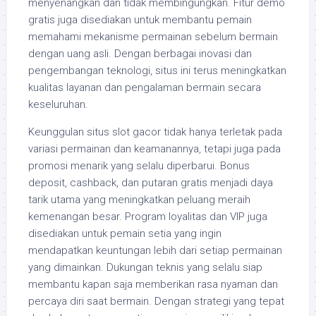
menyenangkan dan tidak membingungkan. Fitur demo
gratis juga disediakan untuk membantu pemain
memahami mekanisme permainan sebelum bermain
dengan uang asli. Dengan berbagai inovasi dan
pengembangan teknologi, situs ini terus meningkatkan
kualitas layanan dan pengalaman bermain secara
keseluruhan.
Keunggulan situs slot gacor tidak hanya terletak pada
variasi permainan dan keamanannya, tetapi juga pada
promosi menarik yang selalu diperbarui. Bonus
deposit, cashback, dan putaran gratis menjadi daya
tarik utama yang meningkatkan peluang meraih
kemenangan besar. Program loyalitas dan VIP juga
disediakan untuk pemain setia yang ingin
mendapatkan keuntungan lebih dari setiap permainan
yang dimainkan. Dukungan teknis yang selalu siap
membantu kapan saja memberikan rasa nyaman dan
percaya diri saat bermain. Dengan strategi yang tepat