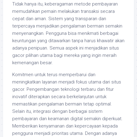
Tidak hanya itu, keberagaman metode pembayaran
memudahkan pemain melakukan transaksi secara
cepat dan aman. Sistem yang transparan dan
terpercaya menjadikan pengalaman bermain semakin
menyenangkan. Pengguna bisa menikmati berbagai
keuntungan yang ditawarkan tanpa harus khawatir akan
adanya penipuan. Semua aspek ini menjadikan situs
gacor pilihan utama bagi mereka yang ingin meraih
kemenangan besar.
Komitmen untuk terus memperbarui dan
meningkatkan layanan menjadi fokus utama dari situs
gacor. Pengembangan teknologi terbaru dan fitur
inovatif diterapkan secara berkelanjutan untuk
memastikan pengalaman bermain tetap optimal.
Selain itu, integrasi dengan berbagai sistem
pembayaran dan keamanan digital semakin diperkuat.
Memberikan kenyamanan dan kepercayaan kepada
pengguna menjadi prioritas utama. Dengan adanya