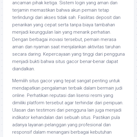
ancaman pihak ketiga. Sistem login yang aman dan
terjamin memastikan bahwa akun pemain tetap
terlindungi dari akses tidak sah. Fasilitas deposit dan
penarikan yang cepat serta tanpa biaya tambahan
menjadi keunggulan lain yang menarik perhatian.
Dengan berbagai inovasi tersebut, pemain merasa
aman dan nyaman saat menjalankan aktivitas taruhan
secara daring. Kepercayaan yang tinggi dari pengguna
menjadi bukti bahwa situs gacor benar-benar dapat
diandalkan.
Memilih situs gacor yang tepat sangat penting untuk
mendapatkan pengalaman terbaik dalam bermain judi
online. Perhatikan reputasi dan lisensi resmi yang
dimiliki platform tersebut agar terhindar dari penipuan.
Ulasan dan testimoni dari pengguna lain juga menjadi
indikator kehandalan dari sebuah situs. Pastikan pula
adanya layanan pelanggan yang profesional dan
responsif dalam menangani berbagai kebutuhan