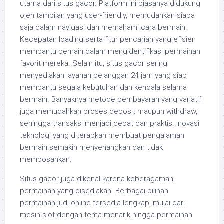
utama dari situs gacor. Platform ini biasanya didukung
oleh tampilan yang user-friendly, memudahkan siapa
saja dalam navigasi dan memahami cara bermain.
Kecepatan loading serta fitur pencarian yang efisien
membantu pemain dalam mengidentifikasi permainan
favorit mereka. Selain itu, situs gacor sering
menyediakan layanan pelanggan 24 jam yang siap
membantu segala kebutuhan dan kendala selama
bermain. Banyaknya metode pembayaran yang variatif
juga memudahkan proses deposit maupun withdraw,
sehingga transaksi menjadi cepat dan praktis. Inovasi
teknologi yang diterapkan membuat pengalaman
bermain semakin menyenangkan dan tidak
membosankan.
Situs gacor juga dikenal karena keberagaman
permainan yang disediakan. Berbagai pilihan
permainan judi online tersedia lengkap, mulai dari
mesin slot dengan tema menarik hingga permainan