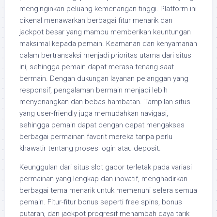
menginginkan peluang kemenangan tinggi. Platform ini
dikenal menawarkan berbagai fitur menarik dan
jackpot besar yang mampu memberikan keuntungan
maksimal kepada pemain. Keamanan dan kenyamanan
dalam bertransaksi menjadi prioritas utama dari situs
ini, sehingga pemain dapat merasa tenang saat
bermain. Dengan dukungan layanan pelanggan yang
responsif, pengalaman bermain menjadi lebih
menyenangkan dan bebas hambatan. Tampilan situs
yang user-friendly juga memudahkan navigasi,
sehingga pemain dapat dengan cepat mengakses
berbagai permainan favorit mereka tanpa perlu
khawatir tentang proses login atau deposit.
Keunggulan dari situs slot gacor terletak pada variasi
permainan yang lengkap dan inovatif, menghadirkan
berbagai tema menarik untuk memenuhi selera semua
pemain. Fitur-fitur bonus seperti free spins, bonus
putaran, dan jackpot progresif menambah daya tarik