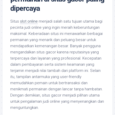
dipercaya
Situs
slot online
menjadi salah satu tujuan utama bagi
pecinta judi online yang ingin meraih keberuntungan
maksimal. Keberadaan situs ini menawarkan berbagai
permainan yang menarik dan peluang besar untuk
mendapatkan kemenangan besar. Banyak pengguna
mengandalkan situs gacor karena reputasinya yang
terpercaya dan layanan yang profesional. Kecepatan
dalam pembayaran serta sistem keamanan yang
terjamin menjadi nilai tambah dari platform ini. Selain
itu, tampilan antarmuka yang user-friendly
memudahkan pemain untuk bertransaksi dan
menikmati permainan dengan lancar tanpa hambatan.
Dengan demikian, situs gacor menjadi pilihan utama
untuk pengalaman judi online yang menyenangkan dan
menguntungkan.