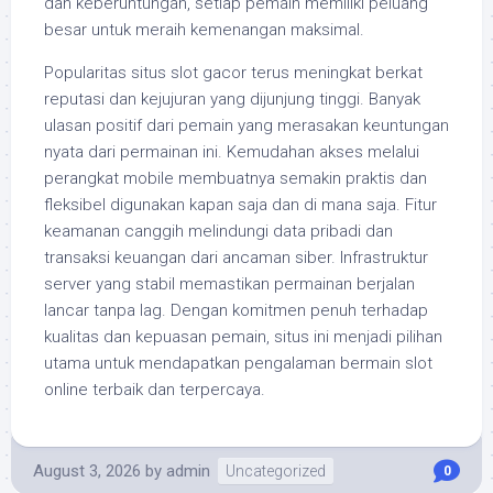
dan keberuntungan, setiap pemain memiliki peluang
besar untuk meraih kemenangan maksimal.
Popularitas situs slot gacor terus meningkat berkat
reputasi dan kejujuran yang dijunjung tinggi. Banyak
ulasan positif dari pemain yang merasakan keuntungan
nyata dari permainan ini. Kemudahan akses melalui
perangkat mobile membuatnya semakin praktis dan
fleksibel digunakan kapan saja dan di mana saja. Fitur
keamanan canggih melindungi data pribadi dan
transaksi keuangan dari ancaman siber. Infrastruktur
server yang stabil memastikan permainan berjalan
lancar tanpa lag. Dengan komitmen penuh terhadap
kualitas dan kepuasan pemain, situs ini menjadi pilihan
utama untuk mendapatkan pengalaman bermain slot
online terbaik dan terpercaya.
August 3, 2026
by
admin
Uncategorized
0