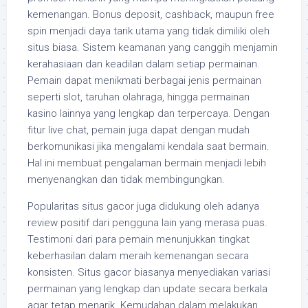
kemenangan. Bonus deposit, cashback, maupun free
spin menjadi daya tarik utama yang tidak dimiliki oleh
situs biasa. Sistem keamanan yang canggih menjamin
kerahasiaan dan keadilan dalam setiap permainan.
Pemain dapat menikmati berbagai jenis permainan
seperti slot, taruhan olahraga, hingga permainan
kasino lainnya yang lengkap dan terpercaya. Dengan
fitur live chat, pemain juga dapat dengan mudah
berkomunikasi jika mengalami kendala saat bermain.
Hal ini membuat pengalaman bermain menjadi lebih
menyenangkan dan tidak membingungkan.
Popularitas situs gacor juga didukung oleh adanya
review positif dari pengguna lain yang merasa puas.
Testimoni dari para pemain menunjukkan tingkat
keberhasilan dalam meraih kemenangan secara
konsisten. Situs gacor biasanya menyediakan variasi
permainan yang lengkap dan update secara berkala
agar tetap menarik. Kemudahan dalam melakukan