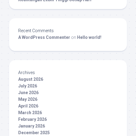
Recent Comments
A WordPress Commenter
on
Hello world!
Archives
August 2026
July 2026
June 2026
May 2026
April 2026
March 2026
February 2026
January 2026
December 2025