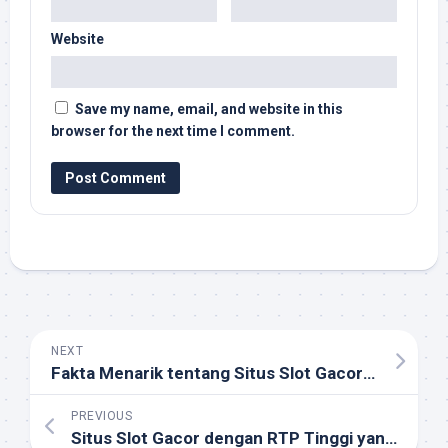
Website
Save my name, email, and website in this
browser for the next time I comment.
NEXT
Fakta Menarik tentang Situs Slot Gacor yang Harus Anda Ketahui
PREVIOUS
Situs Slot Gacor dengan RTP Tinggi yang Membantu Pemain Menang Lebih Konsisten