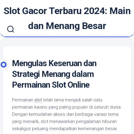
Skip
Slot Gacor Terbaru 2024: Main
to
content
dan Menang Besar
Mengulas Keseruan dan
Strategi Menang dalam
Permainan Slot Online
Permainan
slot
telah lama menjadi salah satu
permainan kasino yang paling populer di seluruh dunia.
Dengan kemudahan akses dan berbagai variasi tema
yang menarik, slot menawarkan pengalaman hiburan
sekaligus peluang mendapatkan kemenangan besar.