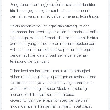
Pengetahuan tentang jenis-jenis mesin slot dan fitur-
fitur bonus juga sangat membantu dalam memilih
permainan yang memiliki peluang menang lebih tinggi.
Selain aspek keberuntungan dan strategi, faktor
keamanan dan kepercayaan dalam bermain slot online
juga sangat penting. Pemain disarankan memilih situs
permainan yang terlisensi dan memiliki reputasi baik.
Hal ini untuk memastikan bahwa permainan berjalan
dengan adil dan data pribadi serta dana pemain
terlindungi dengan baik.
Dalam kesimpulan, permainan slot tetap menjadi
pilihan utama bagi banyak penggemar kasino karena
kesederhanaannya, variasi tema yang menarik, dan
potensi kemenangan besar. Meskipun peluang
menang lebih banyak bergantung pada
keberuntungan, penerapan strategi pengelolaan
modal dan pemilihan permainan yang tepat dapat