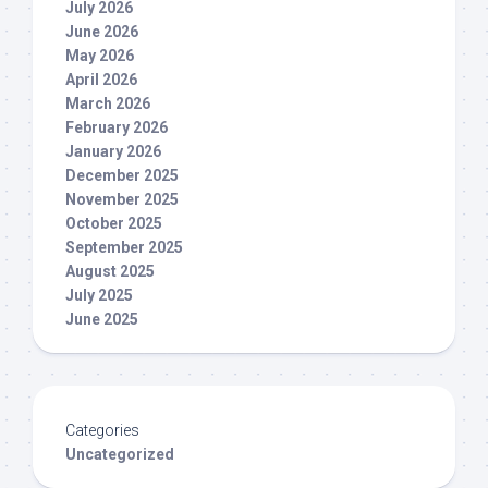
July 2026
June 2026
May 2026
April 2026
March 2026
February 2026
January 2026
December 2025
November 2025
October 2025
September 2025
August 2025
July 2025
June 2025
Categories
Uncategorized