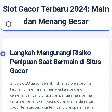
Skip
Slot Gacor Terbaru 2024: Main
to
content
dan Menang Besar
Langkah Mengurangi Risiko
Penipuan Saat Bermain di Situs
Gacor
Situs
slot88
gacor semakin diminati oleh pecinta
taruhan online karena menawarkan peluang
kemenangan yang tinggi dan pengalaman bermain
yang menyenangkan. Keunggulan utama dari situs
gacor terletak pada sistem yang transparan serta