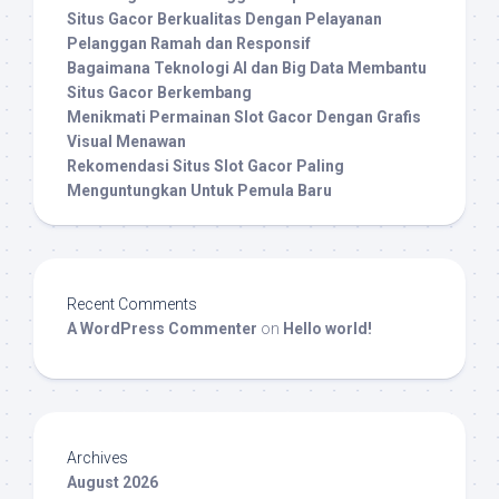
Situs Gacor Berkualitas Dengan Pelayanan
Pelanggan Ramah dan Responsif
Bagaimana Teknologi AI dan Big Data Membantu
Situs Gacor Berkembang
Menikmati Permainan Slot Gacor Dengan Grafis
Visual Menawan
Rekomendasi Situs Slot Gacor Paling
Menguntungkan Untuk Pemula Baru
Recent Comments
A WordPress Commenter
on
Hello world!
Archives
August 2026