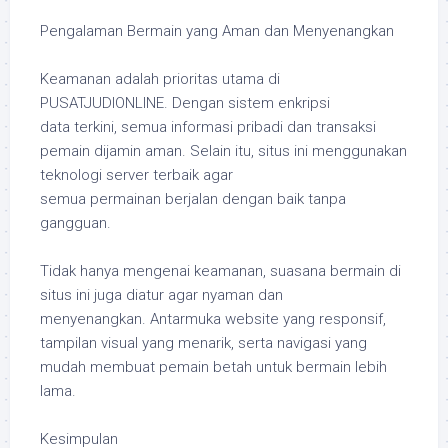
Pengalaman Bermain yang Aman dan Menyenangkan
Keamanan adalah prioritas utama di
PUSATJUDIONLINE. Dengan sistem enkripsi
data terkini, semua informasi pribadi dan transaksi
pemain dijamin aman. Selain itu, situs ini menggunakan
teknologi server terbaik agar
semua permainan berjalan dengan baik tanpa
gangguan.
Tidak hanya mengenai keamanan, suasana bermain di
situs ini juga diatur agar nyaman dan
menyenangkan. Antarmuka website yang responsif,
tampilan visual yang menarik, serta navigasi yang
mudah membuat pemain betah untuk bermain lebih
lama.
Kesimpulan