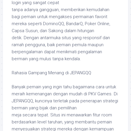
login yang sangat cepat
tanpa adanya gangguan, memberikan kemudahan
bagi pemain untuk mengakses permainan favorit
mereka seperti DominoQQ, BandarQ, Poker Online,
Capsa Susun, dan Sakong dalam hitungan
detik. Dengan antarmuka situs yang responsif dan
ramah pengguna, baik pemain pemula maupun
berpengalaman dapat menikmati pengalaman
bermain yang mulus tanpa kendala.
Rahasia Gampang Menang di JEPANGQQ
Banyak pemain yang ingin tahu bagaimana cara untuk
meraih kemenangan dengan mudah di PKV Games. Di
JEPANGQQ, kuncinya terletak pada penerapan strategi
bermain yang bijak dan pemilihan
meja secara tepat. Situs ini menawarkan fitur room
berdasarkan level taruhan, yang membantu pemain
menyesuaikan strategi mereka dengan kemampuan