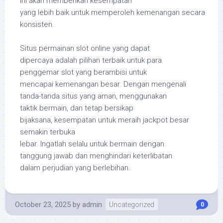
Ini akan memberikan kesempatan
yang lebih baik untuk memperoleh kemenangan secara
konsisten.
Situs permainan slot online yang dapat
dipercaya adalah pilihan terbaik untuk para
penggemar slot yang berambisi untuk
mencapai kemenangan besar. Dengan mengenali
tanda-tanda situs yang aman, menggunakan
taktik bermain, dan tetap bersikap
bijaksana, kesempatan untuk meraih jackpot besar
semakin terbuka
lebar. Ingatlah selalu untuk bermain dengan
tanggung jawab dan menghindari keterlibatan
dalam perjudian yang berlebihan.
October 23, 2025
by
admin
Uncategorized
0