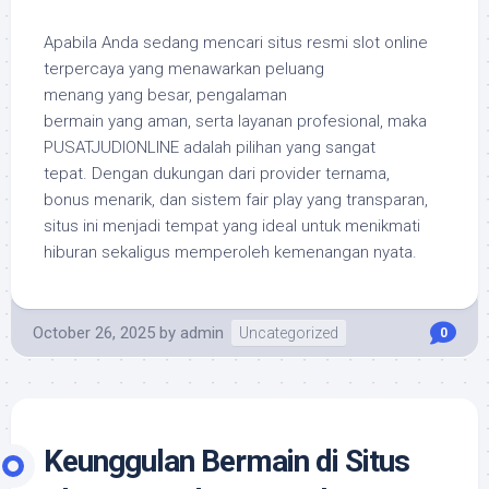
Apabila Anda sedang mencari situs resmi slot online
terpercaya yang menawarkan peluang
menang yang besar, pengalaman
bermain yang aman, serta layanan profesional, maka
PUSATJUDIONLINE adalah pilihan yang sangat
tepat. Dengan dukungan dari provider ternama,
bonus menarik, dan sistem fair play yang transparan,
situs ini menjadi tempat yang ideal untuk menikmati
hiburan sekaligus memperoleh kemenangan nyata.
October 26, 2025
by
admin
Uncategorized
0
Keunggulan Bermain di Situs