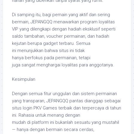
harian yang diberikan tanpa syarat yang rumit.
Di samping itu, bagi pemain yang aktif dan sering
bermain, JEPANGQQ menawarkan program loyalitas
VIP yang dilengkapi dengan hadiah eksklusif seperti
saldo tambahan, voucher permainan, dan hadiah
kejutan berupa gadget terbaru. Semua
ini menunjukkan bahwa situs ini tidak
hanya berfokus pada permainan, tetapi
juga sangat menghargai loyalitas para anggotanya.
Kesimpulan
Dengan semua fitur unggulan dan sistem permainan
yang transparan, JEPANGQQ pantas dianggap sebagai
situs login PKV Games terbaik dan terpercaya di tahun
ini. Rahasia untuk menang dengan
mudah di platform ini bukanlah sesuatu yang mustahil
— hanya dengan bermain secara cerdas,