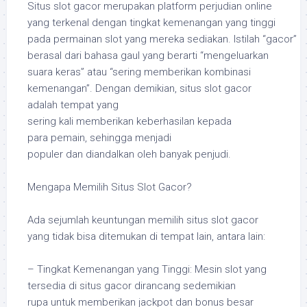
Situs slot gacor merupakan platform perjudian online
yang terkenal dengan tingkat kemenangan yang tinggi
pada permainan slot yang mereka sediakan. Istilah “gacor”
berasal dari bahasa gaul yang berarti “mengeluarkan
suara keras” atau “sering memberikan kombinasi
kemenangan”. Dengan demikian, situs slot gacor
adalah tempat yang
sering kali memberikan keberhasilan kepada
para pemain, sehingga menjadi
populer dan diandalkan oleh banyak penjudi.
Mengapa Memilih Situs Slot Gacor?
Ada sejumlah keuntungan memilih situs slot gacor
yang tidak bisa ditemukan di tempat lain, antara lain:
– Tingkat Kemenangan yang Tinggi: Mesin slot yang
tersedia di situs gacor dirancang sedemikian
rupa untuk memberikan jackpot dan bonus besar