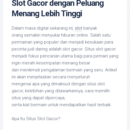
Slot Gacor dengan Peluang
Menang Lebih Tinggi
Dalam masa digital sekarang ini,
slot
banyak
orang semakin menyukai hiburan online. Salah satu
permainan yang populer dan menjadi kesukaan para
pecinta judi daring adalah slot gacor. Situs slot gacor
menjadi fokus pencarian utama bagi para pemain yang
ingin meraih kesempatan menang besar
dan menikmati pengalaman bermain yang seru. Artikel
ini akan menjelaskan secara menyeluruh
mengenai apa yang dimaksud dengan situs slot
gacor, kelebihan yang ditawarkannya, cara memilih
situs yang dapat dipercaya,
serta kiat bermain untuk mendapatkan hasil terbaik.
Apa Itu Situs Slot Gacor?