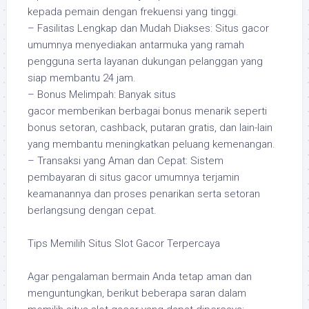
kepada pemain dengan frekuensi yang tinggi.
– Fasilitas Lengkap dan Mudah Diakses: Situs gacor
umumnya menyediakan antarmuka yang ramah
pengguna serta layanan dukungan pelanggan yang
siap membantu 24 jam.
– Bonus Melimpah: Banyak situs
gacor memberikan berbagai bonus menarik seperti
bonus setoran, cashback, putaran gratis, dan lain-lain
yang membantu meningkatkan peluang kemenangan.
– Transaksi yang Aman dan Cepat: Sistem
pembayaran di situs gacor umumnya terjamin
keamanannya dan proses penarikan serta setoran
berlangsung dengan cepat.
Tips Memilih Situs Slot Gacor Terpercaya
Agar pengalaman bermain Anda tetap aman dan
menguntungkan, berikut beberapa saran dalam