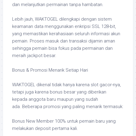
dan melanjutkan permainan tanpa hambatan.
Lebih jauh, WAKTOGEL dilengkapi dengan sistem
keamanan data menggunakan enkripsi SSL 128-bit,
yang memastikan kerahasiaan seluruh informasi akun
pemain. Proses masuk dan transaksi dijamin aman
sehingga pemain bisa fokus pada permainan dan
meraih jackpot besar.
Bonus & Promosi Menarik Setiap Hari
WAKTOGEL dikenal tidak hanya karena slot gacor-nya,
tetapi juga karena bonus besar yang diberikan
kepada anggota baru maupun yang sudah
ada. Beberapa promosi yang paling menarik termasuk:
Bonus New Member 100% untuk pemain baru yang
melakukan deposit pertama kali.