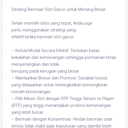
Strategi Bermain Slot Gacor untuk Menang Besar
Selain memilih situs yang tepat, Anda juga
perlu menggunakan strategi yang
efektif ketika bermain slot gacor:
– Kelola Modal Secara Efektif: Tentukan batas
kekalahan dan kemenangan sehingga permainan tetap
menyenangkan dan tidak
berujung pada kerugian yang besar.
– Manfaatkan Bonus dan Promosi: Gunakan bonus
yang ditawarkan untuk meningkatkan kemungkinan
meraih kemenangan.
– Pilih Mesin Slot dengan RTP Tinggi: Return to Player
(RTP) yang tinggi menandakan potensi kemenangan
yang lebih besar.
– Bermain dengan Konsentrasi: Hindari bermain saat
emosi tidak stabil agar keputusan yang diambil lebih