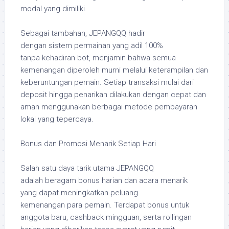
modal yang dimiliki.
Sebagai tambahan, JEPANGQQ hadir
dengan sistem permainan yang adil 100%
tanpa kehadiran bot, menjamin bahwa semua
kemenangan diperoleh murni melalui keterampilan dan
keberuntungan pemain. Setiap transaksi mulai dari
deposit hingga penarikan dilakukan dengan cepat dan
aman menggunakan berbagai metode pembayaran
lokal yang tepercaya.
Bonus dan Promosi Menarik Setiap Hari
Salah satu daya tarik utama JEPANGQQ
adalah beragam bonus harian dan acara menarik
yang dapat meningkatkan peluang
kemenangan para pemain. Terdapat bonus untuk
anggota baru, cashback mingguan, serta rollingan