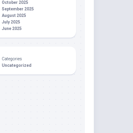
October 2025
September 2025
August 2025
July 2025
June 2025
Categories
Uncategorized