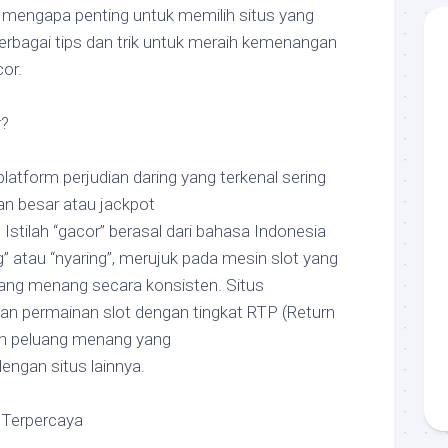
, mengapa penting untuk memilih situs yang
berbagai tips dan trik untuk meraih kemenangan
or.
r?
platform perjudian daring yang terkenal sering
 besar atau jackpot
Istilah “gacor” berasal dari bahasa Indonesia
g” atau “nyaring”, merujuk pada mesin slot yang
ang menang secara konsisten. Situs
n permainan slot dengan tingkat RTP (Return
dan peluang menang yang
dengan situs lainnya.
r Terpercaya