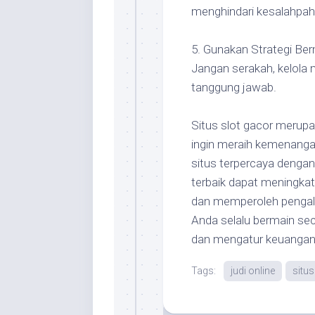
menghindari kesalahpa
5. Gunakan Strategi Be
Jangan serakah, kelola
tanggung jawab.
Situs slot gacor merupak
ingin meraih kemenanga
situs terpercaya dengan
terbaik dapat meningk
dan memperoleh pengal
Anda selalu bermain se
dan mengatur keuangan
Tags:
judi online
situs