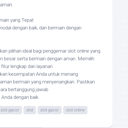
haman.
rmain yang Tepat
 modal dengan baik, dan bermain dengan
an pilihan ideal bagi penggemar slot online yang
n besar serta bermain dengan aman. Memilih
 fitur lengkap dan layanan
atkan kesempatan Anda untuk menang
aman bermain yang menyenangkan. Pastikan
cara bertanggung jawab
 Anda dengan baik.
 slot gacor
slot
slot gacor
slot online