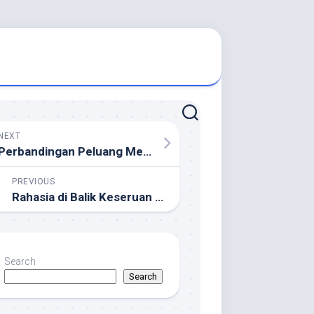
NEXT
Perbandingan Peluang Menang Antara Slot Gacor dan Mesin Slot Offline
PREVIOUS
Rahasia di Balik Keseruan Slot Gacor dan Togel yang Bikin Nagih
Search
Search