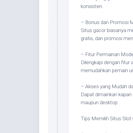
konsisten.
– Bonus dan Promosi 
Situs gacor biasanya 
gratis, dan promosi mena
– Fitur Permainan Mod
Dilengkapi dengan fitur 
memudahkan pemain un
– Akses yang Mudah da
Dapat dimainkan kapan 
maupun desktop.
Tips Memilih Situs Slot