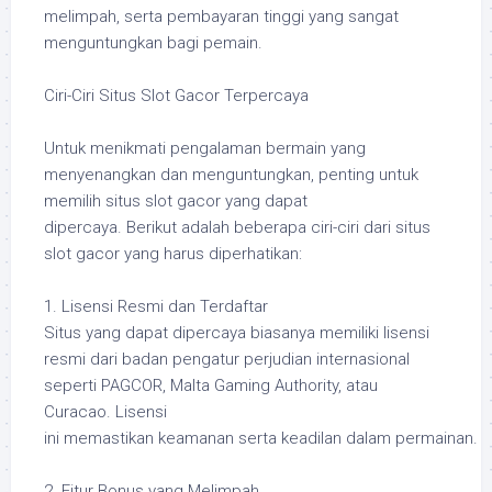
melimpah, serta pembayaran tinggi yang sangat
menguntungkan bagi pemain.
Ciri-Ciri Situs Slot Gacor Terpercaya
Untuk menikmati pengalaman bermain yang
menyenangkan dan menguntungkan, penting untuk
memilih situs slot gacor yang dapat
dipercaya. Berikut adalah beberapa ciri-ciri dari situs
slot gacor yang harus diperhatikan:
1. Lisensi Resmi dan Terdaftar
Situs yang dapat dipercaya biasanya memiliki lisensi
resmi dari badan pengatur perjudian internasional
seperti PAGCOR, Malta Gaming Authority, atau
Curacao. Lisensi
ini memastikan keamanan serta keadilan dalam permainan.
2. Fitur Bonus yang Melimpah