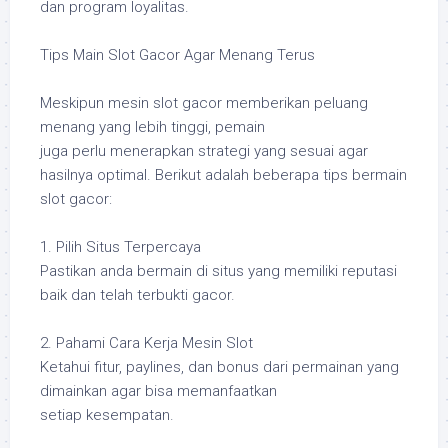
dan program loyalitas.
Tips Main Slot Gacor Agar Menang Terus
Meskipun mesin slot gacor memberikan peluang
menang yang lebih tinggi, pemain
juga perlu menerapkan strategi yang sesuai agar
hasilnya optimal. Berikut adalah beberapa tips bermain
slot gacor:
1. Pilih Situs Terpercaya
Pastikan anda bermain di situs yang memiliki reputasi
baik dan telah terbukti gacor.
2. Pahami Cara Kerja Mesin Slot
Ketahui fitur, paylines, dan bonus dari permainan yang
dimainkan agar bisa memanfaatkan
setiap kesempatan.