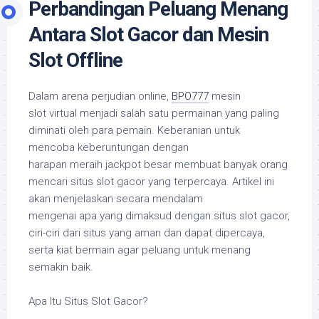
Perbandingan Peluang Menang
Antara Slot Gacor dan Mesin
Slot Offline
Dalam arena perjudian online,
BPO777
mesin
slot virtual menjadi salah satu permainan yang paling
diminati oleh para pemain. Keberanian untuk
mencoba keberuntungan dengan
harapan meraih jackpot besar membuat banyak orang
mencari situs slot gacor yang terpercaya. Artikel ini
akan menjelaskan secara mendalam
mengenai apa yang dimaksud dengan situs slot gacor,
ciri-ciri dari situs yang aman dan dapat dipercaya,
serta kiat bermain agar peluang untuk menang
semakin baik.
Apa Itu Situs Slot Gacor?