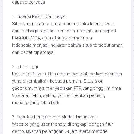
dapat dipercaya:
1. Lisensi Resmi dan Legal
Situs yang telah terdaftar dan memiliki lisensi resmi
dari lembaga regulasi perjudian internasional seperti
PAGCOR, MGA, atau otoritas pemerintah
Indonesia menjadi indikator bahwa situs tersebut aman
dan dapat dipercaya.
2. RTP Tinggi
Return to Player (RTP) adalah persentase kemenangan
yang dikembalikan kepada pemain. Situs slot
gacor umumnya menyediakan RTP yang tinggi, minimal
95% atau lebih, sehingga memberikan peluang
menang yang lebih baik.
3. Fasilitas Lengkap dan Mudah Digunakan
Website yang user-friendly, dilengkapi dengan fitur
demo, layanan pelanggan 24 jam, serta metode