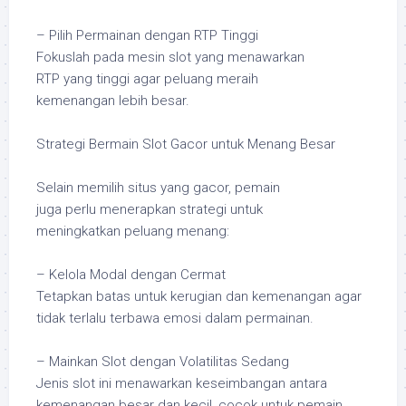
– Pilih Permainan dengan RTP Tinggi
Fokuslah pada mesin slot yang menawarkan
RTP yang tinggi agar peluang meraih
kemenangan lebih besar.
Strategi Bermain Slot Gacor untuk Menang Besar
Selain memilih situs yang gacor, pemain
juga perlu menerapkan strategi untuk
meningkatkan peluang menang:
– Kelola Modal dengan Cermat
Tetapkan batas untuk kerugian dan kemenangan agar
tidak terlalu terbawa emosi dalam permainan.
– Mainkan Slot dengan Volatilitas Sedang
Jenis slot ini menawarkan keseimbangan antara
kemenangan besar dan kecil, cocok untuk pemain