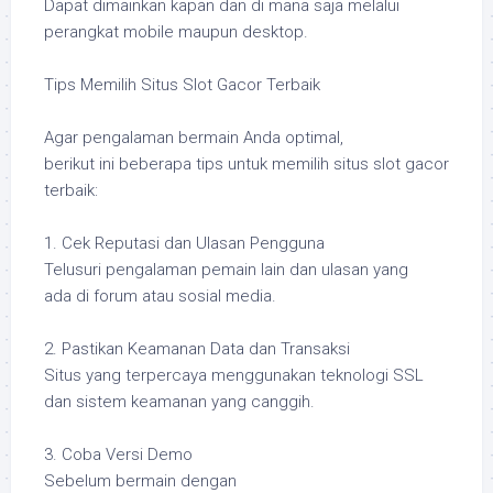
Dapat dimainkan kapan dan di mana saja melalui
perangkat mobile maupun desktop.
Tips Memilih Situs Slot Gacor Terbaik
Agar pengalaman bermain Anda optimal,
berikut ini beberapa tips untuk memilih situs slot gacor
terbaik:
1. Cek Reputasi dan Ulasan Pengguna
Telusuri pengalaman pemain lain dan ulasan yang
ada di forum atau sosial media.
2. Pastikan Keamanan Data dan Transaksi
Situs yang terpercaya menggunakan teknologi SSL
dan sistem keamanan yang canggih.
3. Coba Versi Demo
Sebelum bermain dengan