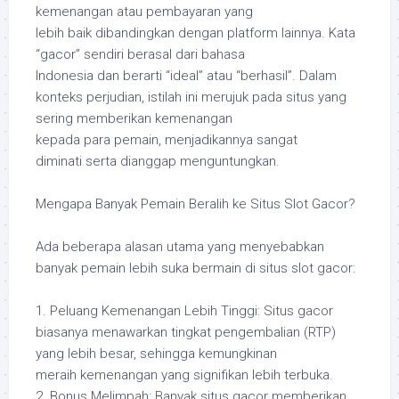
kemenangan atau pembayaran yang
lebih baik dibandingkan dengan platform lainnya. Kata
“gacor” sendiri berasal dari bahasa
Indonesia dan berarti “ideal” atau “berhasil”. Dalam
konteks perjudian, istilah ini merujuk pada situs yang
sering memberikan kemenangan
kepada para pemain, menjadikannya sangat
diminati serta dianggap menguntungkan.
Mengapa Banyak Pemain Beralih ke Situs Slot Gacor?
Ada beberapa alasan utama yang menyebabkan
banyak pemain lebih suka bermain di situs slot gacor:
1. Peluang Kemenangan Lebih Tinggi: Situs gacor
biasanya menawarkan tingkat pengembalian (RTP)
yang lebih besar, sehingga kemungkinan
meraih kemenangan yang signifikan lebih terbuka.
2. Bonus Melimpah: Banyak situs gacor memberikan