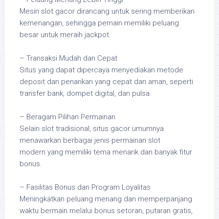
Mesin slot gacor dirancang untuk sering memberikan
kemenangan, sehingga pemain memiliki peluang
besar untuk meraih jackpot.
– Transaksi Mudah dan Cepat
Situs yang dapat dipercaya menyediakan metode
deposit dan penarikan yang cepat dan aman, seperti
transfer bank, dompet digital, dan pulsa.
– Beragam Pilihan Permainan
Selain slot tradisional, situs gacor umumnya
menawarkan berbagai jenis permainan slot
modern yang memiliki tema menarik dan banyak fitur
bonus.
– Fasilitas Bonus dan Program Loyalitas
Meningkatkan peluang menang dan memperpanjang
waktu bermain melalui bonus setoran, putaran gratis,