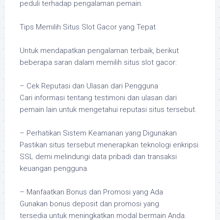
peduli terhadap pengalaman pemain.
Tips Memilih Situs Slot Gacor yang Tepat
Untuk mendapatkan pengalaman terbaik, berikut
beberapa saran dalam memilih situs slot gacor:
– Cek Reputasi dan Ulasan dari Pengguna
Cari informasi tentang testimoni dan ulasan dari
pemain lain untuk mengetahui reputasi situs tersebut.
– Perhatikan Sistem Keamanan yang Digunakan
Pastikan situs tersebut menerapkan teknologi enkripsi
SSL demi melindungi data pribadi dan transaksi
keuangan pengguna.
– Manfaatkan Bonus dan Promosi yang Ada
Gunakan bonus deposit dan promosi yang
tersedia untuk meningkatkan modal bermain Anda.