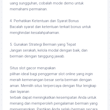
uang sungguhan, cobalah mode demo untuk
memahami permainan.
4. Perhatikan Ketentuan dan Syarat Bonus
Bacalah syarat dan ketentuan terkait bonus untuk
menghindari kesalahpahaman.
5. Gunakan Strategi Bermain yang Tepat
Jangan serakah, kelola modal dengan baik, dan
bermain dengan tanggung jawab.
Situs slot gacor merupakan
pilihan ideal bagi penggemar slot online yang ingin
meraih kemenangan besar serta bermain dengan
aman. Memilih situs terpercaya dengan fitur lengkap
dan layanan
terbaik dapat meningkatkan kesempatan Anda untuk
menang dan memperoleh pengalaman bermain yang
menyenangkan. Pastikan Anda selalu bermain secara