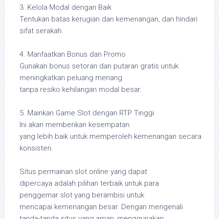
3. Kelola Modal dengan Baik
Tentukan batas kerugian dan kemenangan, dan hindari
sifat serakah.
4. Manfaatkan Bonus dan Promo
Gunakan bonus setoran dan putaran gratis untuk
meningkatkan peluang menang
tanpa resiko kehilangan modal besar.
5. Mainkan Game Slot dengan RTP Tinggi
Ini akan memberikan kesempatan
yang lebih baik untuk memperoleh kemenangan secara
konsisten.
Situs permainan slot online yang dapat
dipercaya adalah pilihan terbaik untuk para
penggemar slot yang berambisi untuk
mencapai kemenangan besar. Dengan mengenali
tanda-tanda situs yang aman, menggunakan