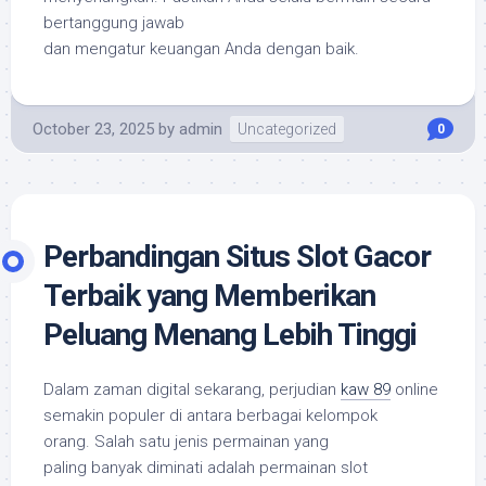
bertanggung jawab
dan mengatur keuangan Anda dengan baik.
October 23, 2025
by
admin
Uncategorized
0
Perbandingan Situs Slot Gacor
Terbaik yang Memberikan
Peluang Menang Lebih Tinggi
Dalam zaman digital sekarang, perjudian
kaw 89
online
semakin populer di antara berbagai kelompok
orang. Salah satu jenis permainan yang
paling banyak diminati adalah permainan slot