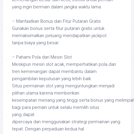
yang ingin bermain dalam jangka waktu lama.
– Manfaatkan Bonus dan Fitur Putaran Gratis
Gunakan bonus serta fitur putaran gratis untuk
memaksimalkan peluang mendapatkan jackpot
tanpa biaya yang besar.
– Pahami Pola dari Mesin Slot
Meskipun mesin slot acak, memperhatikan pola dan
tren kemenangan dapat membantu dalam
pengambilan keputusan yang lebih baik.
Situs permainan slot yang menguntungkan menjadi
pilihan utama karena memberikan
kesempatan menang yang tinggi serta bonus yang melimpah
bagi para pemain untuk selalu memilih situs
yang dapat
dipercaya dan menggunakan strategi permainan yang
tepat. Dengan perpaduan kedua hal