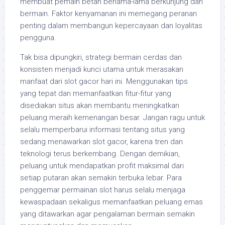
membuat pemain betah berlama-lama berkunjung dan
bermain. Faktor kenyamanan ini memegang peranan
penting dalam membangun kepercayaan dan loyalitas
pengguna.
Tak bisa dipungkiri, strategi bermain cerdas dan
konsisten menjadi kunci utama untuk merasakan
manfaat dari slot gacor hari ini. Menggunakan tips
yang tepat dan memanfaatkan fitur-fitur yang
disediakan situs akan membantu meningkatkan
peluang meraih kemenangan besar. Jangan ragu untuk
selalu memperbarui informasi tentang situs yang
sedang menawarkan slot gacor, karena tren dan
teknologi terus berkembang. Dengan demikian,
peluang untuk mendapatkan profit maksimal dari
setiap putaran akan semakin terbuka lebar. Para
penggemar permainan slot harus selalu menjaga
kewaspadaan sekaligus memanfaatkan peluang emas
yang ditawarkan agar pengalaman bermain semakin