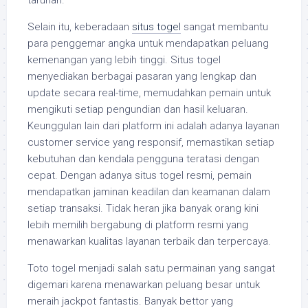
taruhan.
Selain itu, keberadaan
situs togel
sangat membantu
para penggemar angka untuk mendapatkan peluang
kemenangan yang lebih tinggi. Situs togel
menyediakan berbagai pasaran yang lengkap dan
update secara real-time, memudahkan pemain untuk
mengikuti setiap pengundian dan hasil keluaran.
Keunggulan lain dari platform ini adalah adanya layanan
customer service yang responsif, memastikan setiap
kebutuhan dan kendala pengguna teratasi dengan
cepat. Dengan adanya situs togel resmi, pemain
mendapatkan jaminan keadilan dan keamanan dalam
setiap transaksi. Tidak heran jika banyak orang kini
lebih memilih bergabung di platform resmi yang
menawarkan kualitas layanan terbaik dan terpercaya.
Toto togel menjadi salah satu permainan yang sangat
digemari karena menawarkan peluang besar untuk
meraih jackpot fantastis. Banyak bettor yang