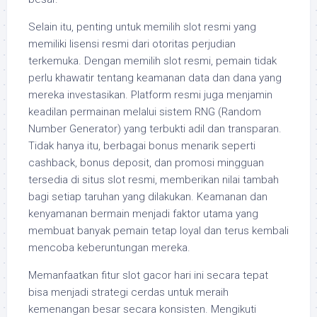
Selain itu, penting untuk memilih slot resmi yang
memiliki lisensi resmi dari otoritas perjudian
terkemuka. Dengan memilih slot resmi, pemain tidak
perlu khawatir tentang keamanan data dan dana yang
mereka investasikan. Platform resmi juga menjamin
keadilan permainan melalui sistem RNG (Random
Number Generator) yang terbukti adil dan transparan.
Tidak hanya itu, berbagai bonus menarik seperti
cashback, bonus deposit, dan promosi mingguan
tersedia di situs slot resmi, memberikan nilai tambah
bagi setiap taruhan yang dilakukan. Keamanan dan
kenyamanan bermain menjadi faktor utama yang
membuat banyak pemain tetap loyal dan terus kembali
mencoba keberuntungan mereka.
Memanfaatkan fitur slot gacor hari ini secara tepat
bisa menjadi strategi cerdas untuk meraih
kemenangan besar secara konsisten. Mengikuti