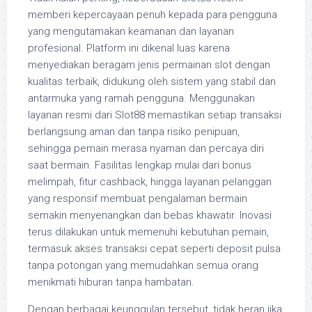
memberi kepercayaan penuh kepada para pengguna
yang mengutamakan keamanan dan layanan
profesional. Platform ini dikenal luas karena
menyediakan beragam jenis permainan slot dengan
kualitas terbaik, didukung oleh sistem yang stabil dan
antarmuka yang ramah pengguna. Menggunakan
layanan resmi dari Slot88 memastikan setiap transaksi
berlangsung aman dan tanpa risiko penipuan,
sehingga pemain merasa nyaman dan percaya diri
saat bermain. Fasilitas lengkap mulai dari bonus
melimpah, fitur cashback, hingga layanan pelanggan
yang responsif membuat pengalaman bermain
semakin menyenangkan dan bebas khawatir. Inovasi
terus dilakukan untuk memenuhi kebutuhan pemain,
termasuk akses transaksi cepat seperti deposit pulsa
tanpa potongan yang memudahkan semua orang
menikmati hiburan tanpa hambatan.
Dengan berbagai keunggulan tersebut, tidak heran jika