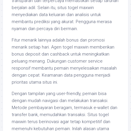
transparan dan terpercaya memastikan setiap taruhan
berjalan adil. Selain itu, situs togel maxwin
menyediakan data keluaran dan analisis untuk
membantu prediksi yang akurat. Pengguna merasa
nyaman dan percaya diri bermain.
Fitur menarik lainnya adalah bonus dan promosi
menarik setiap hari. Agen togel maxwin memberikan
bonus deposit dan cashback untuk meningkatkan
peluang menang. Dukungan customer service
responsif membantu pemain menyelesaikan masalah
dengan cepat. Keamanan data pengguna menjadi
prioritas utama situs ini.
Dengan tampilan yang user-friendly, pemain bisa
dengan mudah navigasi dan melakukan transaksi.
Metode pembayaran beragam, termasuk e-wallet dan
transfer bank, memudahkan transaksi. Situs togel
maxwin terus berinovasi agar tetap kompetitif dan
memenuhi kebutuhan pemain. Inilah alasan utama