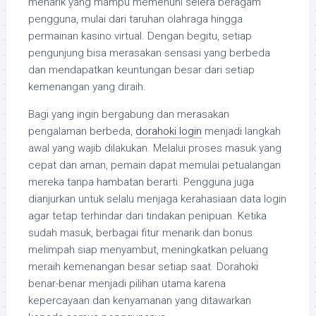
menarik yang mampu memenuhi selera beragam
pengguna, mulai dari taruhan olahraga hingga
permainan kasino virtual. Dengan begitu, setiap
pengunjung bisa merasakan sensasi yang berbeda
dan mendapatkan keuntungan besar dari setiap
kemenangan yang diraih.
Bagi yang ingin bergabung dan merasakan
pengalaman berbeda,
dorahoki login
menjadi langkah
awal yang wajib dilakukan. Melalui proses masuk yang
cepat dan aman, pemain dapat memulai petualangan
mereka tanpa hambatan berarti. Pengguna juga
dianjurkan untuk selalu menjaga kerahasiaan data login
agar tetap terhindar dari tindakan penipuan. Ketika
sudah masuk, berbagai fitur menarik dan bonus
melimpah siap menyambut, meningkatkan peluang
meraih kemenangan besar setiap saat. Dorahoki
benar-benar menjadi pilihan utama karena
kepercayaan dan kenyamanan yang ditawarkan