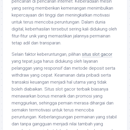
pencarian di pencarian internet. Keberadaan mesin
yang sering memberikan kemenangan menimbulkan
kepercayaan diri tinggi dan meningkatkan motivasi
untuk terus mencoba peruntungan. Dalam dunia
digital, keberhasilan tersebut sering kali didukung oleh
fitur-fitur unik yang memastikan jalannya permainan
tetap adil dan transparan.
Selain faktor keberuntungan, pilihan
situs slot gacor
yang tepat juga harus didukung oleh layanan
pelanggan yang responsif dan metode deposit serta
withdraw yang cepat. Keamanan data pribadi serta
transaksi keuangan menjadi hal utama yang tidak
boleh diabaikan. Situs slot gacor terbaik biasanya
menawarkan bonus menarik dan promosi yang
menggiurkan, sehingga pemain merasa dihargai dan
semakin termotivasi untuk terus mencoba
peruntungan. Keberlangsungan permainan yang stabil
dan tanpa gangguan menjadi nilai tambah yang