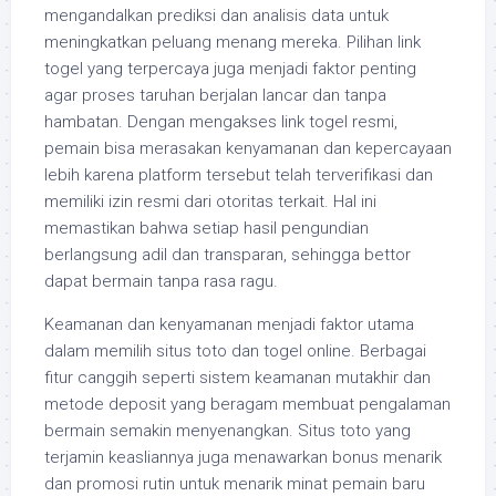
mengandalkan prediksi dan analisis data untuk
meningkatkan peluang menang mereka. Pilihan link
togel yang terpercaya juga menjadi faktor penting
agar proses taruhan berjalan lancar dan tanpa
hambatan. Dengan mengakses link togel resmi,
pemain bisa merasakan kenyamanan dan kepercayaan
lebih karena platform tersebut telah terverifikasi dan
memiliki izin resmi dari otoritas terkait. Hal ini
memastikan bahwa setiap hasil pengundian
berlangsung adil dan transparan, sehingga bettor
dapat bermain tanpa rasa ragu.
Keamanan dan kenyamanan menjadi faktor utama
dalam memilih situs toto dan togel online. Berbagai
fitur canggih seperti sistem keamanan mutakhir dan
metode deposit yang beragam membuat pengalaman
bermain semakin menyenangkan. Situs toto yang
terjamin keasliannya juga menawarkan bonus menarik
dan promosi rutin untuk menarik minat pemain baru