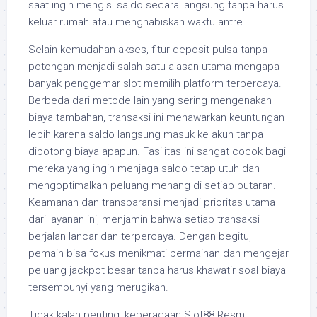
saat ingin mengisi saldo secara langsung tanpa harus
keluar rumah atau menghabiskan waktu antre.
Selain kemudahan akses, fitur deposit pulsa tanpa
potongan menjadi salah satu alasan utama mengapa
banyak penggemar slot memilih platform terpercaya.
Berbeda dari metode lain yang sering mengenakan
biaya tambahan, transaksi ini menawarkan keuntungan
lebih karena saldo langsung masuk ke akun tanpa
dipotong biaya apapun. Fasilitas ini sangat cocok bagi
mereka yang ingin menjaga saldo tetap utuh dan
mengoptimalkan peluang menang di setiap putaran.
Keamanan dan transparansi menjadi prioritas utama
dari layanan ini, menjamin bahwa setiap transaksi
berjalan lancar dan terpercaya. Dengan begitu,
pemain bisa fokus menikmati permainan dan mengejar
peluang jackpot besar tanpa harus khawatir soal biaya
tersembunyi yang merugikan.
Tidak kalah penting, keberadaan Slot88 Resmi