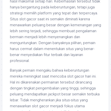
hasil maksimal setiap hari. Keberhasilan tersebut tidak
hanya bergantung pada keberuntungan, tetapi juga
strategi memilih platform yang tepat dan terpercaya.
Situs slot gacor saat ini semakin diminati karena
menawarkan peluang besar dengan kemenangan yang
lebih sering terjadi, sehingga membuat pengalaman
bermain menjadi lebih menyenangkan dan
menguntungkan. Dengan banyaknya pilihan, pemain
harus cermat dalam menentukan situs yang benar-
benar menyediakan fitur terbaik dan layanan
profesional.
Banyak pemain mengaku bahwa keberuntungan
mereka meningkat saat mencoba slot gacor hari ini.
Hal ini dikarenakan permainan tersebut dirancang
dengan tingkat pengembalian yang tinggi, sehingga
peluang mendapatkan jackpot besar semakin terbuka
lebar. Tidak mengherankan jika situs-situs yang
menawarkan slot gacor menjadi fokus utama