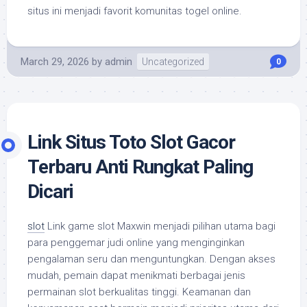
situs ini menjadi favorit komunitas togel online.
March 29, 2026
by
admin
Uncategorized
0
Link Situs Toto Slot Gacor
Terbaru Anti Rungkat Paling
Dicari
slot
Link game slot Maxwin menjadi pilihan utama bagi
para penggemar judi online yang menginginkan
pengalaman seru dan menguntungkan. Dengan akses
mudah, pemain dapat menikmati berbagai jenis
permainan slot berkualitas tinggi. Keamanan dan