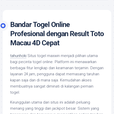
Bandar Togel Online
Profesional dengan Result Toto
Macau 4D Cepat
tahunhoki
Situs togel maxwin menjadi pilihan utama
bagi pecinta togel online. Platform ini menawarkan
berbagai fitur lengkap dan keamanan terjamin. Dengan
layanan 24 jam, pengguna dapat memasang taruhan
kapan saja dan di mana saja. Kemudahan akses
membuatnya sangat diminati di kalangan pemain
togel.
Keunggulan utama dari situs ini adalah peluang
menang yang tinggi dan jackpot besar. Sistem yang