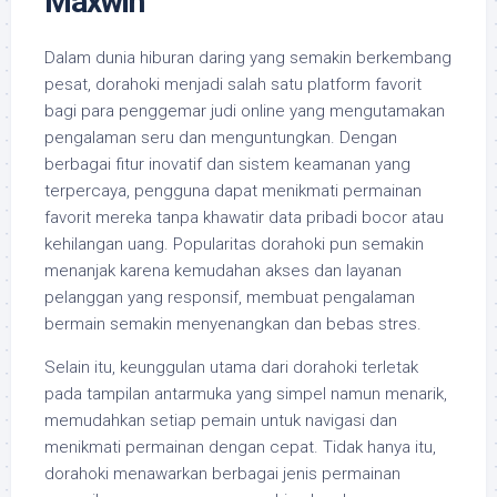
Maxwin
Dalam dunia hiburan daring yang semakin berkembang
pesat, dorahoki menjadi salah satu platform favorit
bagi para penggemar judi online yang mengutamakan
pengalaman seru dan menguntungkan. Dengan
berbagai fitur inovatif dan sistem keamanan yang
terpercaya, pengguna dapat menikmati permainan
favorit mereka tanpa khawatir data pribadi bocor atau
kehilangan uang. Popularitas dorahoki pun semakin
menanjak karena kemudahan akses dan layanan
pelanggan yang responsif, membuat pengalaman
bermain semakin menyenangkan dan bebas stres.
Selain itu, keunggulan utama dari dorahoki terletak
pada tampilan antarmuka yang simpel namun menarik,
memudahkan setiap pemain untuk navigasi dan
menikmati permainan dengan cepat. Tidak hanya itu,
dorahoki menawarkan berbagai jenis permainan