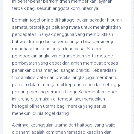
ini benar-benar berkomitmen memberikan layanan
terbaik bagi seluruh anggota komunitasnya.
Bermain togel online di
haitogel
bukan sekadar hiburan
semata, tetapi juga peluang nyata untuk meningkatkan
pendapatan. Banyak pengguna yang membuktikan
bahwa strategi dan keberuntungan bisa bersinergi
menghasilkan keuntungan luar biasa. Sistem
pengocokan angka yang transparan serta metode
pembayaran yang cepat dan aman membuat proses
penarikan dana menjadi sangat praktis. Keberadaan
fitur analisis data dan prediksi angka juga membantu
pemain dalam mengambil keputusan cerdas sehingga
peluang menang semakin tinggi. Kesempatan seperti
ini jarang ditemukan di tempat lain, menjadikan
haitogel pilihan utama bagi mereka yang serius
menekuni dunia togel daring.
Akhirnya, keunggulan utama dari haitogel yang wajib
dipahami adalah komitmen terhadap keadilan dan