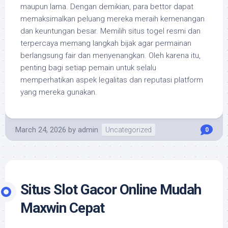
maupun lama. Dengan demikian, para bettor dapat
memaksimalkan peluang mereka meraih kemenangan
dan keuntungan besar. Memilih situs togel resmi dan
terpercaya memang langkah bijak agar permainan
berlangsung fair dan menyenangkan. Oleh karena itu,
penting bagi setiap pemain untuk selalu
memperhatikan aspek legalitas dan reputasi platform
yang mereka gunakan.
March 24, 2026
by
admin
Uncategorized
0
Situs Slot Gacor Online Mudah
Maxwin Cepat