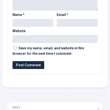
Name
*
Email
*
Website
Save my name, email, and website in this
browser for the next time I comment.
NEXT