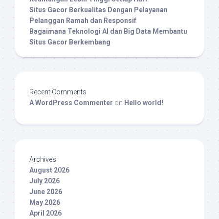
Situs Gacor Berkualitas Dengan Pelayanan
Pelanggan Ramah dan Responsif
Bagaimana Teknologi AI dan Big Data Membantu
Situs Gacor Berkembang
Recent Comments
A WordPress Commenter
on
Hello world!
Archives
August 2026
July 2026
June 2026
May 2026
April 2026