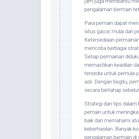
jam juga membantu me
pengalaman bermain te
Para pemain dapat meni
situs gacor, mulai dari p
Ketersediaan permainan
mencoba berbagai stra
Setiap permainan diduku
memastikan keadilan dan
tersedia untuk pemula ya
asli. Dengan begitu, p
secara bertahap sebelu
Strategi dan tips dalam
pemain untuk meningka
baik dan memahami atu
keberhasilan. Banyak k
pengalaman bermain di s