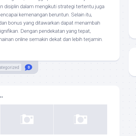
disiplin dalam mengikuti strategi tertentu juga
encapai kemenangan beruntun. Selain itu,
dan bonus yang ditawarkan dapat menambah
ignifikan. Dengan pendekatan yang tepat,
ainan online semakin dekat dan lebih terjamin.
tegorized
0
..