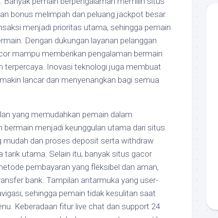
. Banyak pemain berpengalaman memilih situs
n bonus melimpah dan peluang jackpot besar.
saksi menjadi prioritas utama, sehingga pemain
rmain. Dengan dukungan layanan pelanggan
 gacor mampu memberikan pengalaman bermain
terpercaya. Inovasi teknologi juga membuat
makin lancar dan menyenangkan bagi semua
nggulan yang memudahkan pemain dalam
n bermain menjadi keunggulan utama dari situs
ng mudah dan proses deposit serta withdraw
tarik utama. Selain itu, banyak situs gacor
etode pembayaran yang fleksibel dan aman,
ransfer bank. Tampilan antarmuka yang user-
igasi, sehingga pemain tidak kesulitan saat
. Keberadaan fitur live chat dan support 24