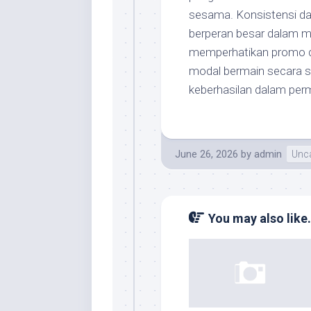
sesama. Konsistensi dan 
berperan besar dalam m
memperhatikan promo 
modal bermain secara s
keberhasilan dalam perm
June 26, 2026
by
admin
Unca
You may also like.