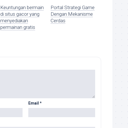
Keuntungan bermain
Portal Strategi Game
di situs gacor yang
Dengan Mekanisme
menyediakan
Cerdas
permainan gratis
Email
*