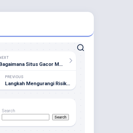
NEXT
Bagaimana Situs Gacor Mengintegrasikan Sistem Keamanan Terbaru
PREVIOUS
Langkah Mengurangi Risiko Penipuan Saat Bermain di Situs Gacor
Search
Search