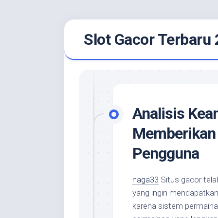
Skip
Slot Gacor Terbaru
to
content
Analisis Kea
Memberikan 
Pengguna
naga33
Situs gacor telah
yang ingin mendapatkan p
karena sistem permainan 