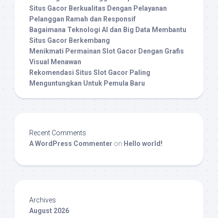
Situs Gacor Berkualitas Dengan Pelayanan
Pelanggan Ramah dan Responsif
Bagaimana Teknologi AI dan Big Data Membantu
Situs Gacor Berkembang
Menikmati Permainan Slot Gacor Dengan Grafis
Visual Menawan
Rekomendasi Situs Slot Gacor Paling
Menguntungkan Untuk Pemula Baru
Recent Comments
A WordPress Commenter
on
Hello world!
Archives
August 2026