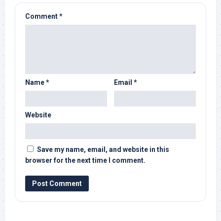
Comment
*
Name
*
Email
*
Website
Save my name, email, and website in this
browser for the next time I comment.