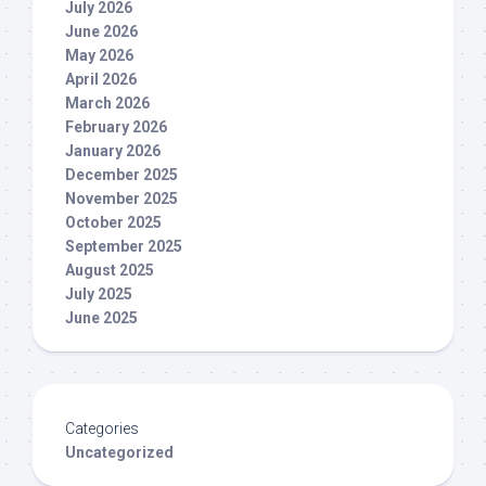
July 2026
June 2026
May 2026
April 2026
March 2026
February 2026
January 2026
December 2025
November 2025
October 2025
September 2025
August 2025
July 2025
June 2025
Categories
Uncategorized