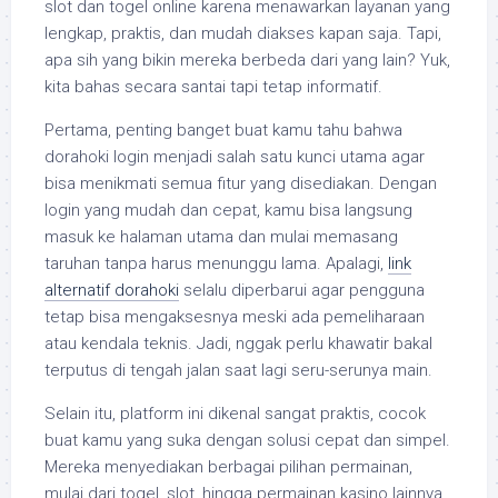
slot dan togel online karena menawarkan layanan yang
lengkap, praktis, dan mudah diakses kapan saja. Tapi,
apa sih yang bikin mereka berbeda dari yang lain? Yuk,
kita bahas secara santai tapi tetap informatif.
Pertama, penting banget buat kamu tahu bahwa
dorahoki login menjadi salah satu kunci utama agar
bisa menikmati semua fitur yang disediakan. Dengan
login yang mudah dan cepat, kamu bisa langsung
masuk ke halaman utama dan mulai memasang
taruhan tanpa harus menunggu lama. Apalagi,
link
alternatif dorahoki
selalu diperbarui agar pengguna
tetap bisa mengaksesnya meski ada pemeliharaan
atau kendala teknis. Jadi, nggak perlu khawatir bakal
terputus di tengah jalan saat lagi seru-serunya main.
Selain itu, platform ini dikenal sangat praktis, cocok
buat kamu yang suka dengan solusi cepat dan simpel.
Mereka menyediakan berbagai pilihan permainan,
mulai dari togel, slot, hingga permainan kasino lainnya,