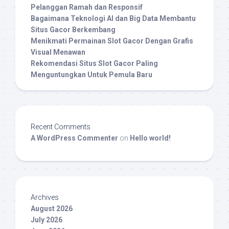
Pelanggan Ramah dan Responsif
Bagaimana Teknologi AI dan Big Data Membantu
Situs Gacor Berkembang
Menikmati Permainan Slot Gacor Dengan Grafis
Visual Menawan
Rekomendasi Situs Slot Gacor Paling
Menguntungkan Untuk Pemula Baru
Recent Comments
A WordPress Commenter
on
Hello world!
Archives
August 2026
July 2026