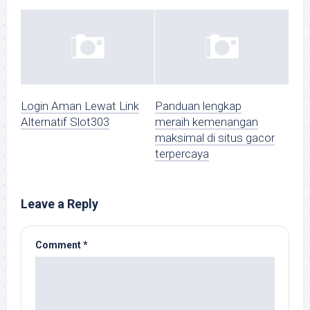
Login Aman Lewat Link
Panduan lengkap
Alternatif Slot303
meraih kemenangan
maksimal di situs gacor
terpercaya
Leave a Reply
Comment
*