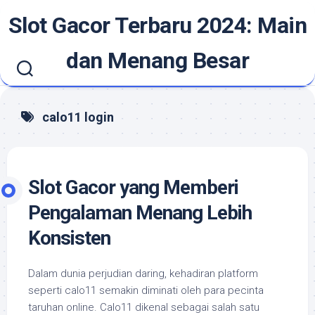
Skip
Slot Gacor Terbaru 2024: Main
to
content
dan Menang Besar
calo11 login
Slot Gacor yang Memberi
Pengalaman Menang Lebih
Konsisten
Dalam dunia perjudian daring, kehadiran platform
seperti calo11 semakin diminati oleh para pecinta
taruhan online. Calo11 dikenal sebagai salah satu