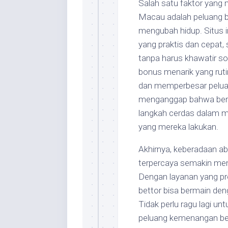
Salah satu faktor yang 
Macau adalah peluang b
mengubah hidup. Situs
yang praktis dan cepat,
tanpa harus khawatir soa
bonus menarik yang rut
dan memperbesar pelua
menganggap bahwa berg
langkah cerdas dalam m
yang mereka lakukan.
Akhirnya, keberadaan abu
terpercaya semakin mem
Dengan layanan yang pr
bettor bisa bermain den
Tidak perlu ragu lagi un
peluang kemenangan be