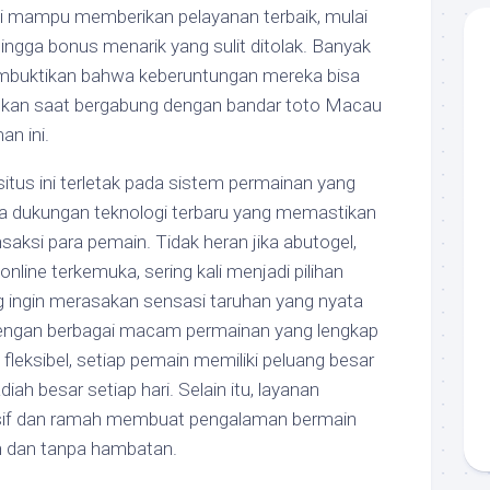
ini mampu memberikan pelayanan terbaik, mulai
ngga bonus menarik yang sulit ditolak. Banyak
buktikan bahwa keberuntungan mereka bisa
fikan saat bergabung dengan bandar toto Macau
an ini.
itus ini terletak pada sistem permainan yang
rta dukungan teknologi terbaru yang memastikan
aksi para pemain. Tidak heran jika abutogel,
online terkemuka, sering kali menjadi pilihan
 ingin merasakan sensasi taruhan yang nyata
ngan berbagai macam permainan yang lengkap
 fleksibel, setiap pemain memiliki peluang besar
h besar setiap hari. Selain itu, layanan
sif dan ramah membuat pengalaman bermain
 dan tanpa hambatan.