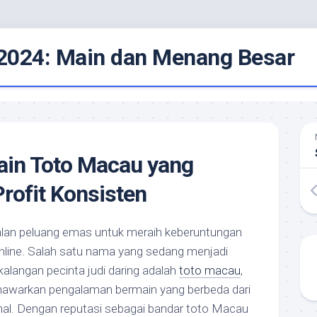
 2024: Main dan Menang Besar
ain Toto Macau yang
rofit Konsisten
lan peluang emas untuk meraih keberuntungan
online. Salah satu nama yang sedang menjadi
kalangan pecinta judi daring adalah
toto macau
,
nawarkan pengalaman bermain yang berbeda dari
nal. Dengan reputasi sebagai bandar toto Macau