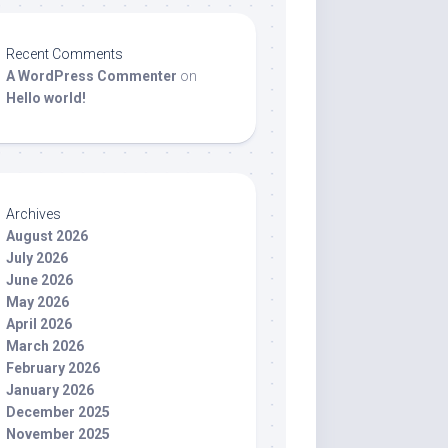
Recent Comments
A WordPress Commenter
on
Hello world!
Archives
August 2026
July 2026
June 2026
May 2026
April 2026
March 2026
February 2026
January 2026
December 2025
November 2025