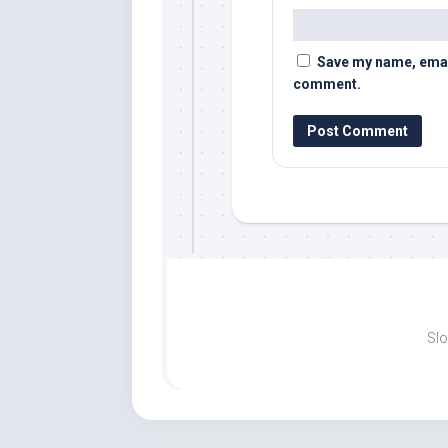
Save my name, email,
comment.
Slo