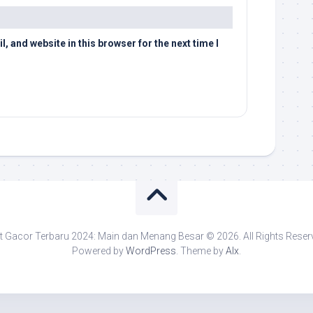
 and website in this browser for the next time I
t Gacor Terbaru 2024: Main dan Menang Besar © 2026. All Rights Reser
Powered by
WordPress
. Theme by
Alx
.