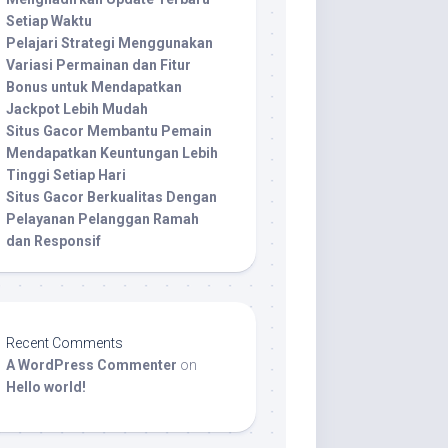
Setiap Waktu
Pelajari Strategi Menggunakan
Variasi Permainan dan Fitur
Bonus untuk Mendapatkan
Jackpot Lebih Mudah
Situs Gacor Membantu Pemain
Mendapatkan Keuntungan Lebih
Tinggi Setiap Hari
Situs Gacor Berkualitas Dengan
Pelayanan Pelanggan Ramah
dan Responsif
Recent Comments
A WordPress Commenter
on
Hello world!