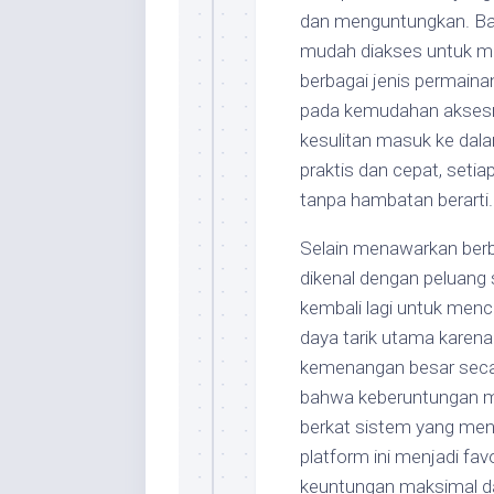
dan menguntungkan. Ba
mudah diakses untuk m
berbagai jenis permainan
pada kemudahan aksesny
kesulitan masuk ke dal
praktis dan cepat, set
tanpa hambatan berarti.
Selain menawarkan berba
dikenal dengan peluang 
kembali lagi untuk menc
daya tarik utama kare
kemenangan besar seca
bahwa keberuntungan me
berkat sistem yang men
platform ini menjadi fav
keuntungan maksimal da