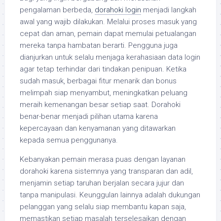
pengalaman berbeda,
dorahoki login
menjadi langkah
awal yang wajib dilakukan. Melalui proses masuk yang
cepat dan aman, pemain dapat memulai petualangan
mereka tanpa hambatan berarti. Pengguna juga
dianjurkan untuk selalu menjaga kerahasiaan data login
agar tetap terhindar dari tindakan penipuan. Ketika
sudah masuk, berbagai fitur menarik dan bonus
melimpah siap menyambut, meningkatkan peluang
meraih kemenangan besar setiap saat. Dorahoki
benar-benar menjadi pilihan utama karena
kepercayaan dan kenyamanan yang ditawarkan
kepada semua penggunanya.
Kebanyakan pemain merasa puas dengan layanan
dorahoki karena sistemnya yang transparan dan adil,
menjamin setiap taruhan berjalan secara jujur dan
tanpa manipulasi. Keunggulan lainnya adalah dukungan
pelanggan yang selalu siap membantu kapan saja,
memastikan setiap masalah terselesaikan dengan