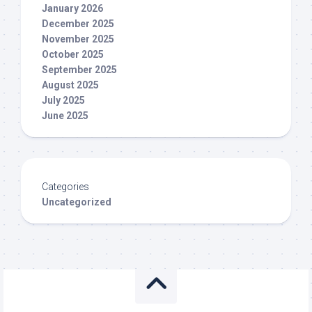
January 2026
December 2025
November 2025
October 2025
September 2025
August 2025
July 2025
June 2025
Categories
Uncategorized