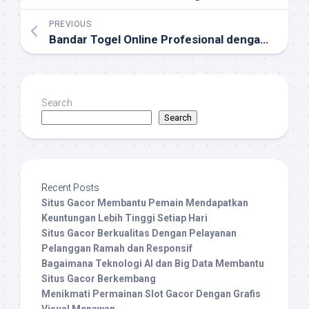
PREVIOUS
Bandar Togel Online Profesional dengan Result Toto Macau 4D Cepat
Search
Search
Recent Posts
Situs Gacor Membantu Pemain Mendapatkan
Keuntungan Lebih Tinggi Setiap Hari
Situs Gacor Berkualitas Dengan Pelayanan
Pelanggan Ramah dan Responsif
Bagaimana Teknologi AI dan Big Data Membantu
Situs Gacor Berkembang
Menikmati Permainan Slot Gacor Dengan Grafis