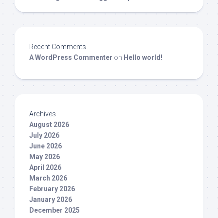
Recent Comments
A WordPress Commenter
on
Hello world!
Archives
August 2026
July 2026
June 2026
May 2026
April 2026
March 2026
February 2026
January 2026
December 2025