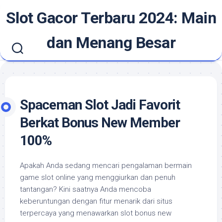
Skip
Slot Gacor Terbaru 2024: Main
to
content
dan Menang Besar
Spaceman Slot Jadi Favorit
Berkat Bonus New Member
100%
Apakah Anda sedang mencari pengalaman bermain
game slot online yang menggiurkan dan penuh
tantangan? Kini saatnya Anda mencoba
keberuntungan dengan fitur menarik dari situs
terpercaya yang menawarkan slot bonus new