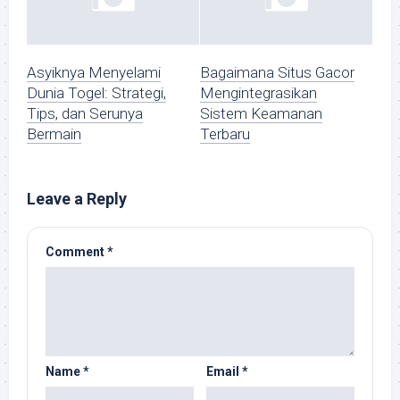
Asyiknya Menyelami
Bagaimana Situs Gacor
Dunia Togel: Strategi,
Mengintegrasikan
Tips, dan Serunya
Sistem Keamanan
Bermain
Terbaru
Leave a Reply
Comment
*
Name
*
Email
*