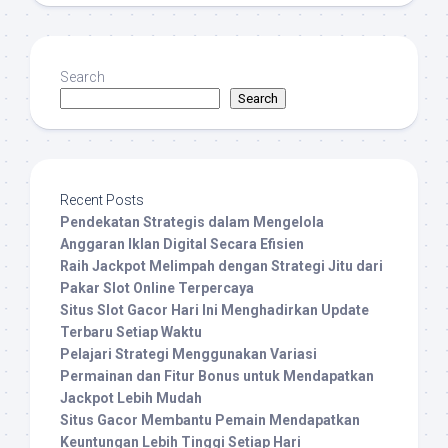
Search
Search
Recent Posts
Pendekatan Strategis dalam Mengelola
Anggaran Iklan Digital Secara Efisien
Raih Jackpot Melimpah dengan Strategi Jitu dari
Pakar Slot Online Terpercaya
Situs Slot Gacor Hari Ini Menghadirkan Update
Terbaru Setiap Waktu
Pelajari Strategi Menggunakan Variasi
Permainan dan Fitur Bonus untuk Mendapatkan
Jackpot Lebih Mudah
Situs Gacor Membantu Pemain Mendapatkan
Keuntungan Lebih Tinggi Setiap Hari