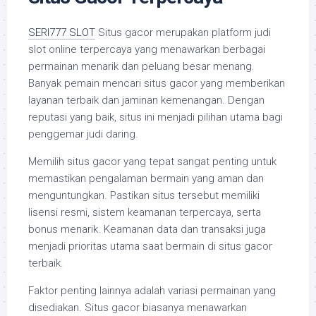
SERI777 SLOT
Situs gacor merupakan platform judi
slot online terpercaya yang menawarkan berbagai
permainan menarik dan peluang besar menang.
Banyak pemain mencari situs gacor yang memberikan
layanan terbaik dan jaminan kemenangan. Dengan
reputasi yang baik, situs ini menjadi pilihan utama bagi
penggemar judi daring.
Memilih situs gacor yang tepat sangat penting untuk
memastikan pengalaman bermain yang aman dan
menguntungkan. Pastikan situs tersebut memiliki
lisensi resmi, sistem keamanan terpercaya, serta
bonus menarik. Keamanan data dan transaksi juga
menjadi prioritas utama saat bermain di situs gacor
terbaik.
Faktor penting lainnya adalah variasi permainan yang
disediakan. Situs gacor biasanya menawarkan