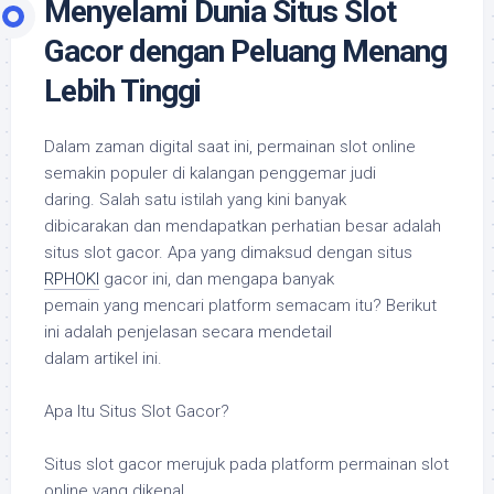
Menyelami Dunia Situs Slot
Gacor dengan Peluang Menang
Lebih Tinggi
Dalam zaman digital saat ini, permainan slot online
semakin populer di kalangan penggemar judi
daring. Salah satu istilah yang kini banyak
dibicarakan dan mendapatkan perhatian besar adalah
situs slot gacor. Apa yang dimaksud dengan situs
RPHOKI
gacor ini, dan mengapa banyak
pemain yang mencari platform semacam itu? Berikut
ini adalah penjelasan secara mendetail
dalam artikel ini.
Apa Itu Situs Slot Gacor?
Situs slot gacor merujuk pada platform permainan slot
online yang dikenal