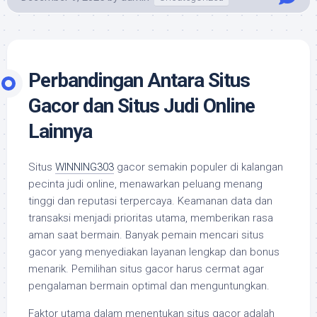
Perbandingan Antara Situs
Gacor dan Situs Judi Online
Lainnya
Situs
WINNING303
gacor semakin populer di kalangan
pecinta judi online, menawarkan peluang menang
tinggi dan reputasi terpercaya. Keamanan data dan
transaksi menjadi prioritas utama, memberikan rasa
aman saat bermain. Banyak pemain mencari situs
gacor yang menyediakan layanan lengkap dan bonus
menarik. Pemilihan situs gacor harus cermat agar
pengalaman bermain optimal dan menguntungkan.
Faktor utama dalam menentukan situs gacor adalah