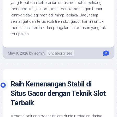
yang tepat dan keberanian untuk mencoba, peluang
mendapatkan jackpot besar dan kemenangan besar
lainnya tidak lagi menjadi mimpi belaka. Jadi, tetap
semangat dan terus ikuti tren slot gacor hari ini untuk
meraih hasil terbaik dan pengalaman bermain yang tak
terlupakan.
May 9, 2026
by
admin
Uncategorized
0
Raih Kemenangan Stabil di
Situs Gacor dengan Teknik Slot
Terbaik
Mencari peluang besar dalam dunia perjudian daring