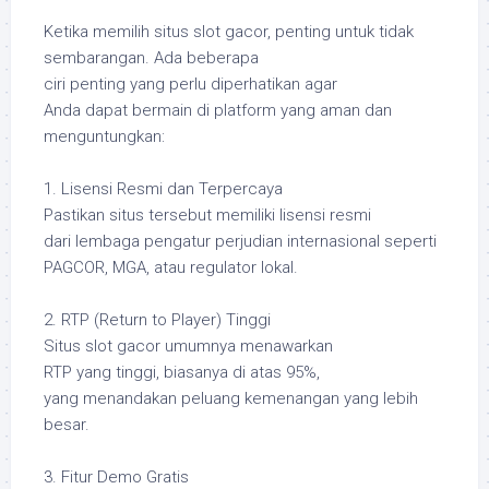
Ketika memilih situs slot gacor, penting untuk tidak
sembarangan. Ada beberapa
ciri penting yang perlu diperhatikan agar
Anda dapat bermain di platform yang aman dan
menguntungkan:
1. Lisensi Resmi dan Terpercaya
Pastikan situs tersebut memiliki lisensi resmi
dari lembaga pengatur perjudian internasional seperti
PAGCOR, MGA, atau regulator lokal.
2. RTP (Return to Player) Tinggi
Situs slot gacor umumnya menawarkan
RTP yang tinggi, biasanya di atas 95%,
yang menandakan peluang kemenangan yang lebih
besar.
3. Fitur Demo Gratis