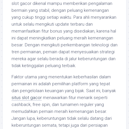
slot gacor dikenal mampu memberikan pengalaman
bermain yang stabil, dengan peluang kemenangan
yang cukup tinggi setiap waktu. Para ahli menyarankan
untuk selalu mengikuti update terbaru dan
memanfaatkan fitur bonus yang disediakan, karena hal
ini dapat meningkatkan peluang meraih kemenangan
besar. Dengan mengikuti perkembangan teknologi dan
tren permainan, pemain dapat menyesuaikan strategi
mereka agar selalu berada di jalur keberuntungan dan
tidak ketinggalan peluang terbaik.
Faktor utama yang menentukan keberhasilan dalam
permainan ini adalah pemilihan platform yang tepat
dan pengelolaan keuangan yang bijak. Saat ini, banyak
situs slot gacor
menawarkan fitur menarik seperti
cashback, free spin, dan turnamen reguler yang
memudahkan pemain meraih kemenangan besar.
Jangan lupa, keberuntungan tidak selalu datang dari
keberuntungan semata, tetapi juga dari persiapan