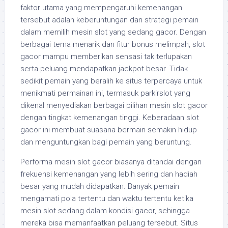
faktor utama yang mempengaruhi kemenangan
tersebut adalah keberuntungan dan strategi pemain
dalam memilih mesin slot yang sedang gacor. Dengan
berbagai tema menarik dan fitur bonus melimpah, slot
gacor mampu memberikan sensasi tak terlupakan
serta peluang mendapatkan jackpot besar. Tidak
sedikit pemain yang beralih ke situs terpercaya untuk
menikmati permainan ini, termasuk parkirslot yang
dikenal menyediakan berbagai pilihan mesin slot gacor
dengan tingkat kemenangan tinggi. Keberadaan slot
gacor ini membuat suasana bermain semakin hidup
dan menguntungkan bagi pemain yang beruntung.
Performa mesin slot gacor biasanya ditandai dengan
frekuensi kemenangan yang lebih sering dan hadiah
besar yang mudah didapatkan. Banyak pemain
mengamati pola tertentu dan waktu tertentu ketika
mesin slot sedang dalam kondisi gacor, sehingga
mereka bisa memanfaatkan peluang tersebut. Situs