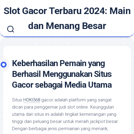
Skip
Slot Gacor Terbaru 2024: Main
to
content
dan Menang Besar
Keberhasilan Pemain yang
Berhasil Menggunakan Situs
Gacor sebagai Media Utama
Situs
HOKI368
gacor adalah platform yang sangat
dicari para penggemar judi slot online. Keunggulan
utama dari situs ini adalah tingkat kemenangan yang
tinggi dan peluang besar untuk meraih jackpot besar.
Dengan berbagai jenis permainan yang menarik,