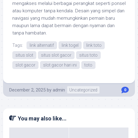
mengakses melalui berbagai perangkat seperti ponsel
atau komputer tanpa kendala. Desain yang simpel dan
navigasi yang mudah memungkinkan pemain baru
maupun lama dapat bermain dengan nyaman dan
tanpa hambatan.
Tags:
link alternatif
link togel
link toto
situs slot
situs slot gacor
situs toto
slot gacor
slot gacor hari ini
toto
December 2, 2025
by
admin
Uncategorized
0
You may also like...