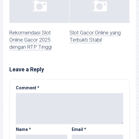
Rekomendasi Slot
Slot Gacor Online yang
Online Gacor 2025
Terbukti Stabil
dengan RTP Tinggi
Leave a Reply
Comment
*
Name
*
Email
*