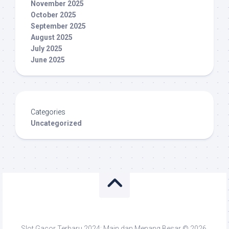
November 2025
October 2025
September 2025
August 2025
July 2025
June 2025
Categories
Uncategorized
Slot Gacor Terbaru 2024: Main dan Menang Besar © 2026.