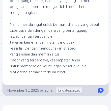
bonus yang menarik, dan fitur yang lengkap membuat
pengalaman bermain menjadi lebih seru dan
menguntungkan.
Namun, selalu ingat untuk bermain di situs yang dapat
dipercaya dan dengan cara yang bertanggung
jawab. Jangan terbuai oleh
tawaran kemenangan instan yang tidak
realistis. Dengan menggunakan strategi
yang sesuai dan memilih situs
gacor yang terpercaya, kesempatan Anda
untuk memperoleh keuntungan besar di dunia
slot daring semakin terbuka lebar.
November 15, 2025
by
admin
Uncategorized
0