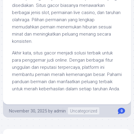
disediakan. Situs gacor biasanya menawarkan
berbagai jenis slot, permainan live casino, dan taruhan
olahraga. Pilihan permainan yang lengkap
memudahkan pemain menemukan hiburan sesuai
minat dan meningkatkan peluang menang secara
konsisten.
Akhir kata, situs gacor menjadi solusi terbaik untuk
para penggemar judi online. Dengan berbagai fitur
unggulan dan reputasi terpercaya, platform ini
membantu pemain meraih kemenangan besar. Pahami
panduan bermain dan manfaatkan peluang terbaik
untuk meraih keberhasilan dalam setiap taruhan Anda.
November 30, 2025
by
admin
Uncategorized
0