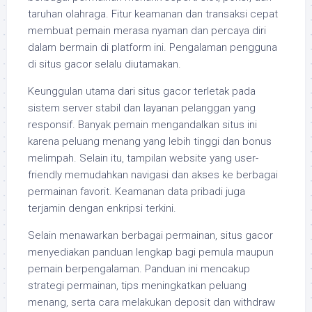
taruhan olahraga. Fitur keamanan dan transaksi cepat
membuat pemain merasa nyaman dan percaya diri
dalam bermain di platform ini. Pengalaman pengguna
di situs gacor selalu diutamakan.
Keunggulan utama dari situs gacor terletak pada
sistem server stabil dan layanan pelanggan yang
responsif. Banyak pemain mengandalkan situs ini
karena peluang menang yang lebih tinggi dan bonus
melimpah. Selain itu, tampilan website yang user-
friendly memudahkan navigasi dan akses ke berbagai
permainan favorit. Keamanan data pribadi juga
terjamin dengan enkripsi terkini.
Selain menawarkan berbagai permainan, situs gacor
menyediakan panduan lengkap bagi pemula maupun
pemain berpengalaman. Panduan ini mencakup
strategi permainan, tips meningkatkan peluang
menang, serta cara melakukan deposit dan withdraw