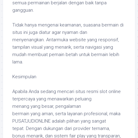
semua permainan berjalan dengan baik tanpa
gangguan.
Tidak hanya mengenai keamanan, suasana bermain di
situs ini juga diatur agar nyaman dan
menyenangkan. Antarmuka website yang responsif,
tampilan visual yang menarik, serta navigasi yang
mudah membuat pemain betah untuk bermain lebih
lama.
Kesimpulan
Apabila Anda sedang mencari situs resmi slot online
terpercaya yang menawarkan peluang
menang yang besar, pengalaman
bermain yang aman, serta layanan profesional, maka
PUSATJUDIONLINE adalah pilihan yang sangat
tepat. Dengan dukungan dari provider ternama,
bonus menarik, dan sistem fair play yang transparan,