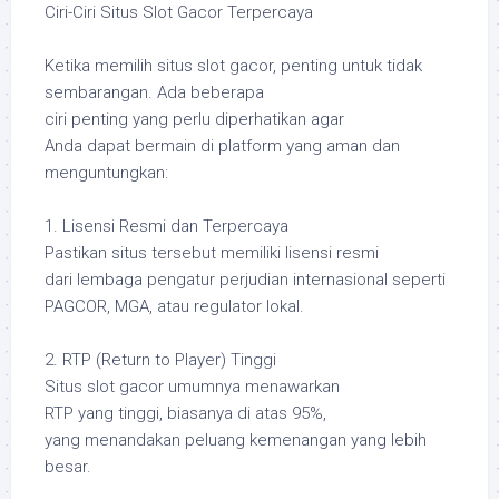
Ciri-Ciri Situs Slot Gacor Terpercaya
Ketika memilih situs slot gacor, penting untuk tidak
sembarangan. Ada beberapa
ciri penting yang perlu diperhatikan agar
Anda dapat bermain di platform yang aman dan
menguntungkan:
1. Lisensi Resmi dan Terpercaya
Pastikan situs tersebut memiliki lisensi resmi
dari lembaga pengatur perjudian internasional seperti
PAGCOR, MGA, atau regulator lokal.
2. RTP (Return to Player) Tinggi
Situs slot gacor umumnya menawarkan
RTP yang tinggi, biasanya di atas 95%,
yang menandakan peluang kemenangan yang lebih
besar.