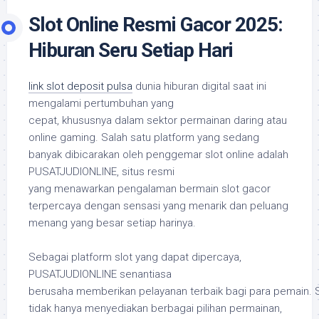
Slot Online Resmi Gacor 2025:
Hiburan Seru Setiap Hari
link slot deposit pulsa
dunia hiburan digital saat ini
mengalami pertumbuhan yang
cepat, khususnya dalam sektor permainan daring atau
online gaming. Salah satu platform yang sedang
banyak dibicarakan oleh penggemar slot online adalah
PUSATJUDIONLINE, situs resmi
yang menawarkan pengalaman bermain slot gacor
terpercaya dengan sensasi yang menarik dan peluang
menang yang besar setiap harinya.
Sebagai platform slot yang dapat dipercaya,
PUSATJUDIONLINE senantiasa
berusaha memberikan pelayanan terbaik bagi para pemain. Si
tidak hanya menyediakan berbagai pilihan permainan,