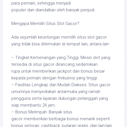
para pemain, sehingga menjadi
populer dan diandalkan oleh banyak penjudi.
Mengapa Memilih Situs Slot Gacor?
Ada sejumlah keuntungan memilih situs slot gacor
yang tidak bisa ditemukan di tempat lain, antara lain:
– Tingkat Kemenangan yang Tinggi: Mesin slot yang
tersedia di situs gacor dirancang sedemikian
rupa untuk memberikan jackpot dan bonus besar
kepada pemain dengan frekuensi yang tinggi.
– Fasilitas Lengkap dan Mudah Diakses: Situs gacor
umumnya menyediakan antarmuka yang ramah
pengguna serta layanan dukungan pelanggan yang
siap membantu 24 jam.
– Bonus Melimpah: Banyak situs
gacor memberikan berbagai bonus menarik seperti
bonus setoran, cashback, putaran gratis, dan lain-lain