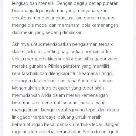
lengkap dan menarik. Dengan begitu, setiap putaran
bisa menjadi pengalaman yang menyenangkan
sekaligus menguntungkan, asalkan pemain mampu
mengelola modal dan memahami pola kemenangan
dari mesin yang sedang dimainkan.
Akhirnya, untuk mendapatkan pengalaman terbaik
dalam judi slot, penting bagi setiap pemain untuk
selalu memperhatikan link slot dan situs gacor yang
mereka gunakan. Pilihlah platform yang memiliki
reputasi baik dan dilengkapi fitur keamanan tinggi,
sehingga data pribadi dan dana Anda tetap aman.
Menemukan situs slot gacor yang tepat akan
memudahkan Anda dalam meraih kemenangan
beruntun dan menikmati sensasi jackpot yang
menggiurkan. Dengan strategi yang tepat dan akses
link gacor terpercaya, peluang untuk meraih
keberuntungan besar semakin terbuka lebar. Jangan
ragu untuk mencoba peruntungan Anda di dunia judi