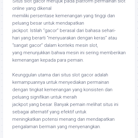
Situs slot gacor merujuk pada platform permainan slot
online yang dikenal
memiliki persentase kemenangan yang tinggi dan
peluang besar untuk mendapatkan
jackpot. Istilah “gacor” berasal dari bahasa sehari-
hari yang berarti “menyuarakan dengan keras” atau
“sangat gacor” dalam konteks mesin slot,
yang menunjukkan bahwa mesin ini sering memberikan
kemenangan kepada para pemain.
Keunggulan utama dari situs slot gacor adalah
kemampuannya untuk menyediakan permainan
dengan tingkat kemenangan yang konsisten dan
peluang signifikan untuk meraih
jackpot yang besar. Banyak pemain melihat situs ini
sebagai alternatif yang efektif untuk
meningkatkan potensi menang dan mendapatkan
pengalaman bermain yang menyenangkan.