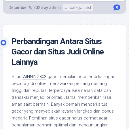
December 9, 2025
by
admin
Uncategorized
0
Perbandingan Antara Situs
Gacor dan Situs Judi Online
Lainnya
Situs
WINNING303
gacor semakin populer di kalangan
pecinta judi online, menawarkan peluang menang
tinggi dan reputasi terpercaya. Keamanan data dan
transaksi menjadi prioritas utama, memberikan rasa
aman saat bermain. Banyak pemain mencari situs
gacor yang menyediakan layanan lengkap dan bonus
menarik. Pemilihan situs gacor harus cermat agar
pengalaman bermain optimal dan menguntungkan.