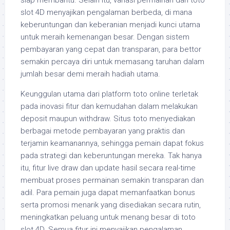
siap membantu. Selain itu, variasi permainan dari toto
slot 4D menyajikan pengalaman berbeda, di mana
keberuntungan dan keberanian menjadi kunci utama
untuk meraih kemenangan besar. Dengan sistem
pembayaran yang cepat dan transparan, para bettor
semakin percaya diri untuk memasang taruhan dalam
jumlah besar demi meraih hadiah utama.
Keunggulan utama dari platform toto online terletak
pada inovasi fitur dan kemudahan dalam melakukan
deposit maupun withdraw. Situs toto menyediakan
berbagai metode pembayaran yang praktis dan
terjamin keamanannya, sehingga pemain dapat fokus
pada strategi dan keberuntungan mereka. Tak hanya
itu, fitur live draw dan update hasil secara real-time
membuat proses permainan semakin transparan dan
adil. Para pemain juga dapat memanfaatkan bonus
serta promosi menarik yang disediakan secara rutin,
meningkatkan peluang untuk menang besar di toto
slot 4D. Semua fitur ini menyajikan pengalaman