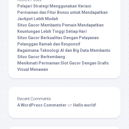
Pelajari Strategi Menggunakan Variasi
Permainan dan Fitur Bonus untuk Mendapatkan
Jackpot Lebih Mudah
Situs Gacor Membantu Pemain Mendapatkan
Keuntungan Lebih Tinggi Setiap Hari
Situs Gacor Berkualitas Dengan Pelayanan
Pelanggan Ramah dan Responsif
Bagaimana Teknologi AI dan Big Data Membantu
Situs Gacor Berkembang
Menikmati Permainan Slot Gacor Dengan Grafis
Visual Menawan
Recent Comments
A WordPress Commenter
on
Hello world!