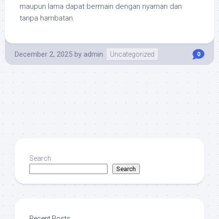
maupun lama dapat bermain dengan nyaman dan
tanpa hambatan.
December 2, 2025
by
admin
Uncategorized
0
Search
Search
Recent Posts