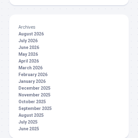
Archives
August 2026
July 2026
June 2026
May 2026
April 2026
March 2026
February 2026
January 2026
December 2025
November 2025
October 2025
September 2025
August 2025
July 2025
June 2025