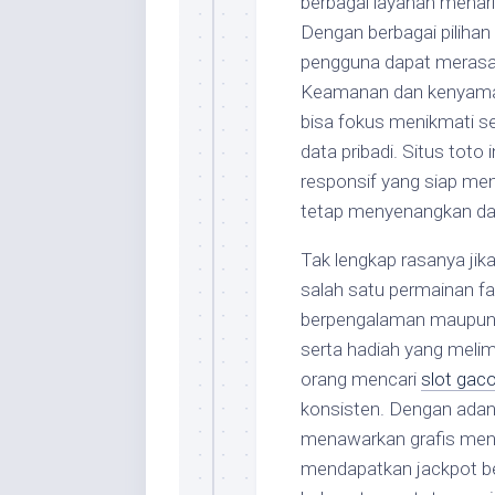
berbagai layanan menarik
Dengan berbagai pilihan 
pengguna dapat merasak
Keamanan dan kenyaman
bisa fokus menikmati se
data pribadi. Situs toto
responsif yang siap me
tetap menyenangkan dan
Tak lengkap rasanya jik
salah satu permainan fa
berpengalaman maupun 
serta hadiah yang meli
orang mencari
slot gaco
konsisten. Dengan adanya
menawarkan grafis mena
mendapatkan jackpot be