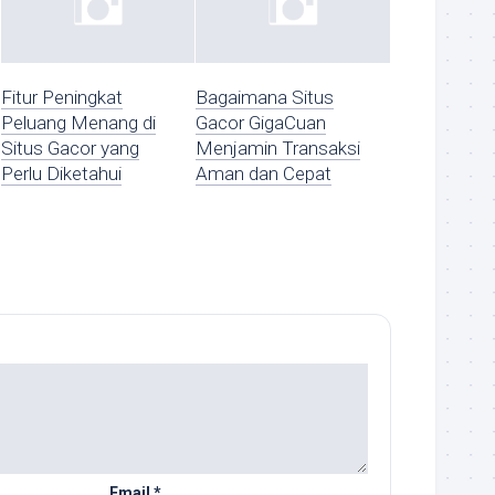
Fitur Peningkat
Bagaimana Situs
Peluang Menang di
Gacor GigaCuan
Situs Gacor yang
Menjamin Transaksi
Perlu Diketahui
Aman dan Cepat
Email
*