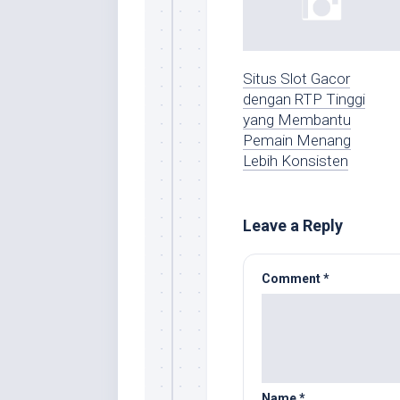
Situs Slot Gacor
dengan RTP Tinggi
yang Membantu
Pemain Menang
Lebih Konsisten
Leave a Reply
Comment
*
Name
*