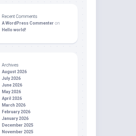
Recent Comments
A WordPress Commenter
on
Hello world!
Archives
August 2026
July 2026
June 2026
May 2026
April 2026
March 2026
February 2026
January 2026
December 2025
November 2025