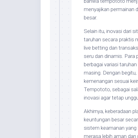
bahwa tempototo menja
menyajikan permainan d
besar.
Selain itu, inovasi dar
taruhan secara praktis 
live betting dan transa
seru dan dinamis. Para
berbagai variasi taruhan
masing. Dengan begitu, 
kemenangan sesuai kein
Tempototo, sebagai sal
inovasi agar tetap ungg
Akhirnya, keberadaan p
keuntungan besar secar
sistem keamanan yang 
merasa lebih aman dan 