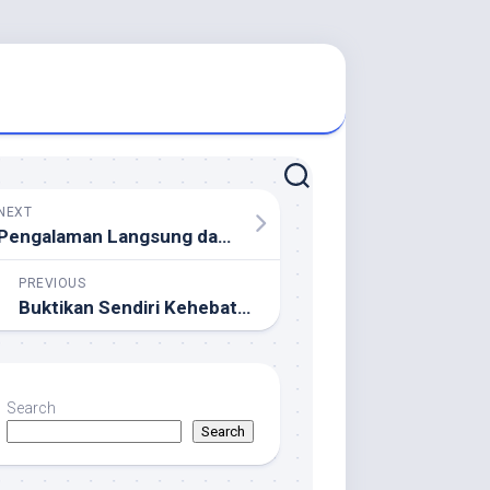
NEXT
Pengalaman Langsung dari Pemain yang Sukses di Situs Togel Gacor
PREVIOUS
Buktikan Sendiri Kehebatan Toto Togel dengan Sistem Prediksi Tajam dan Mudah Dipahami
Search
Search