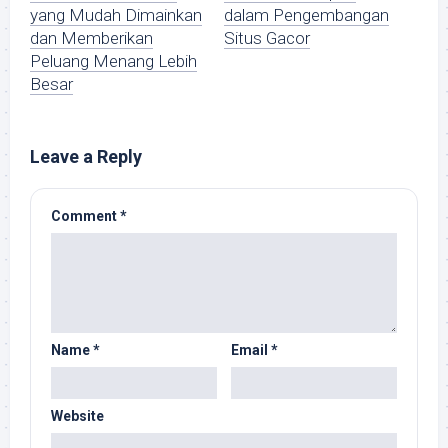
yang Mudah Dimainkan
dalam Pengembangan
dan Memberikan
Situs Gacor
Peluang Menang Lebih
Besar
Leave a Reply
Comment
*
Name
*
Email
*
Website