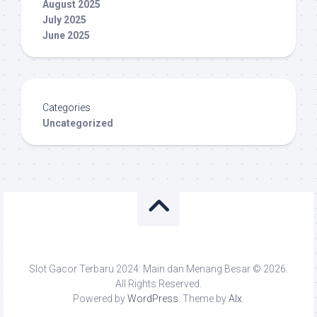
August 2025
July 2025
June 2025
Categories
Uncategorized
Slot Gacor Terbaru 2024: Main dan Menang Besar © 2026.
All Rights Reserved.
Powered by
WordPress
. Theme by
Alx
.