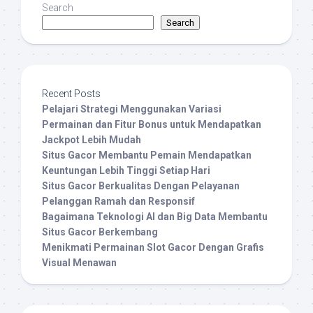
Search
Search
Recent Posts
Pelajari Strategi Menggunakan Variasi
Permainan dan Fitur Bonus untuk Mendapatkan
Jackpot Lebih Mudah
Situs Gacor Membantu Pemain Mendapatkan
Keuntungan Lebih Tinggi Setiap Hari
Situs Gacor Berkualitas Dengan Pelayanan
Pelanggan Ramah dan Responsif
Bagaimana Teknologi AI dan Big Data Membantu
Situs Gacor Berkembang
Menikmati Permainan Slot Gacor Dengan Grafis
Visual Menawan