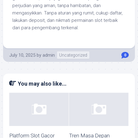
perjudian yang aman, tanpa hambatan, dan
mengasyikkan. Tanpa aturan yang rumit, cukup daftar,
lakukan deposit, dan nikmati permainan slot terbaik
dari para pengembang terkenal.
July 10, 2025
by
admin
Uncategorized
0
You may also like...
Platform Slot Gacor
Tren Masa Depan