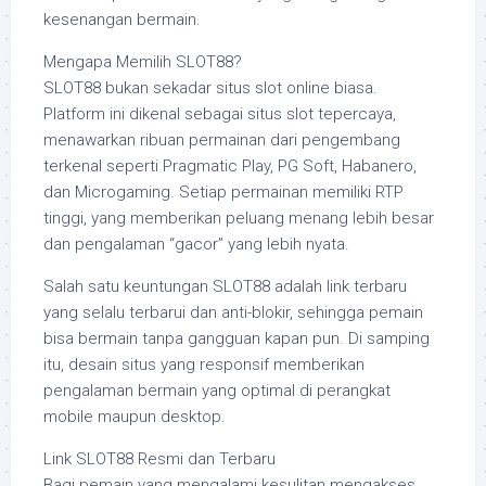
kesenangan bermain.
Mengapa Memilih SLOT88?
SLOT88 bukan sekadar situs slot online biasa.
Platform ini dikenal sebagai situs slot tepercaya,
menawarkan ribuan permainan dari pengembang
terkenal seperti Pragmatic Play, PG Soft, Habanero,
dan Microgaming. Setiap permainan memiliki RTP
tinggi, yang memberikan peluang menang lebih besar
dan pengalaman “gacor” yang lebih nyata.
Salah satu keuntungan SLOT88 adalah link terbaru
yang selalu terbarui dan anti-blokir, sehingga pemain
bisa bermain tanpa gangguan kapan pun. Di samping
itu, desain situs yang responsif memberikan
pengalaman bermain yang optimal di perangkat
mobile maupun desktop.
Link SLOT88 Resmi dan Terbaru
Bagi pemain yang mengalami kesulitan mengakses