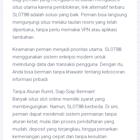
situs utama karena pemblokiran, link alternatif terbaru
SLOT88 adalah solusi yang baik. Pemain bisa langsung
mengunjungi situs melalui tautan resmi yang telah
diperbarui, tanpa perlu memakai VPN atau aplikasi
tambahan.
Keamanan pemain menjadi prioritas utama. SLOT88
menggunakan sistem enkripsi modern untuk
melindungi data dan transaksi pengguna. Dengan itu,
Anda bisa bermain tanpa khawatir tentang kebocoran
informasi pribadi.
Tanpa Aturan Rumit, Siap-Siap Bermain!
Banyak situs slot online memiliki syarat yang
membingungkan. Namun, SLOT88 berbeda. Di sini,
pemain dapat menikmati sistem permainan tanpa
aturan ketat, mulai dari proses pendaftaran yang
mudah, deposit yang terjangkau, hingga penarikan
kemenangan yang cepat dan tanpa kesulitan.