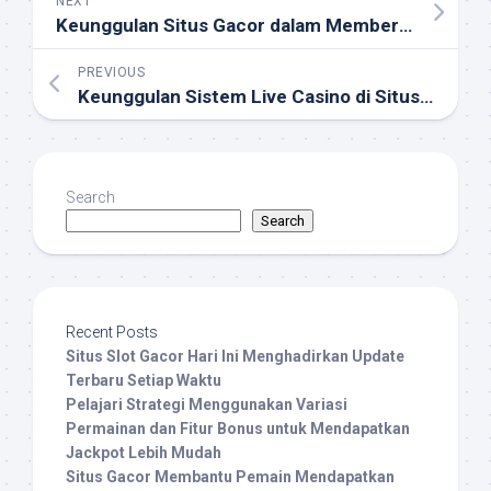
NEXT
Keunggulan Situs Gacor dalam Memberikan Pengalaman Bermain yang Realistis
PREVIOUS
Keunggulan Sistem Live Casino di Situs Gacor Berkualitas Tinggi
Search
Search
Recent Posts
Situs Slot Gacor Hari Ini Menghadirkan Update
Terbaru Setiap Waktu
Pelajari Strategi Menggunakan Variasi
Permainan dan Fitur Bonus untuk Mendapatkan
Jackpot Lebih Mudah
Situs Gacor Membantu Pemain Mendapatkan