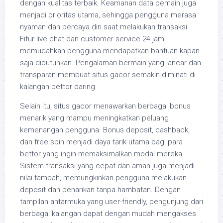
dengan kualitas terbaik. Keamanan data pemain juga
menjadi prioritas utama, sehingga pengguna merasa
nyaman dan percaya diri saat melakukan transaksi.
Fitur live chat dan customer service 24 jam
memudahkan pengguna mendapatkan bantuan kapan
saja dibutuhkan. Pengalaman bermain yang lancar dan
transparan membuat situs gacor semakin diminati di
kalangan bettor daring.
Selain itu, situs gacor menawarkan berbagai bonus
menarik yang mampu meningkatkan peluang
kemenangan pengguna. Bonus deposit, cashback,
dan free spin menjadi daya tarik utama bagi para
bettor yang ingin memaksimalkan modal mereka.
Sistem transaksi yang cepat dan aman juga menjadi
nilai tambah, memungkinkan pengguna melakukan
deposit dan penarikan tanpa hambatan. Dengan
tampilan antarmuka yang user-friendly, pengunjung dari
berbagai kalangan dapat dengan mudah mengakses