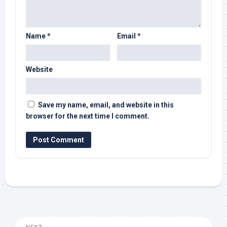
Name
*
Email
*
Website
Save my name, email, and website in this
browser for the next time I comment.