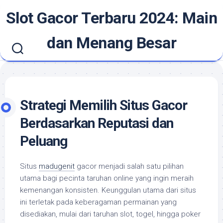
Skip
Slot Gacor Terbaru 2024: Main
to
content
dan Menang Besar
Strategi Memilih Situs Gacor
Berdasarkan Reputasi dan
Peluang
Situs
madugenit
gacor menjadi salah satu pilihan
utama bagi pecinta taruhan online yang ingin meraih
kemenangan konsisten. Keunggulan utama dari situs
ini terletak pada keberagaman permainan yang
disediakan, mulai dari taruhan slot, togel, hingga poker