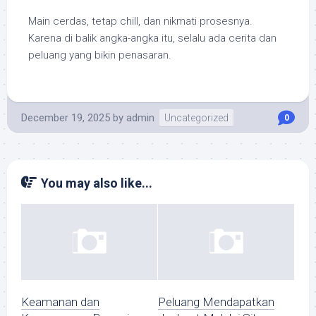
Main cerdas, tetap chill, dan nikmati prosesnya.
Karena di balik angka-angka itu, selalu ada cerita dan
peluang yang bikin penasaran.
December 19, 2025
by
admin
Uncategorized
0
You may also like...
Keamanan dan
Peluang Mendapatkan