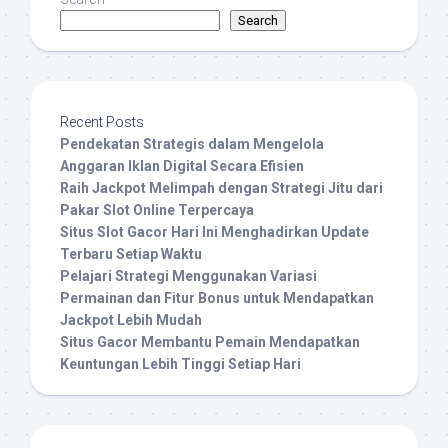
Search
Recent Posts
Pendekatan Strategis dalam Mengelola
Anggaran Iklan Digital Secara Efisien
Raih Jackpot Melimpah dengan Strategi Jitu dari
Pakar Slot Online Terpercaya
Situs Slot Gacor Hari Ini Menghadirkan Update
Terbaru Setiap Waktu
Pelajari Strategi Menggunakan Variasi
Permainan dan Fitur Bonus untuk Mendapatkan
Jackpot Lebih Mudah
Situs Gacor Membantu Pemain Mendapatkan
Keuntungan Lebih Tinggi Setiap Hari