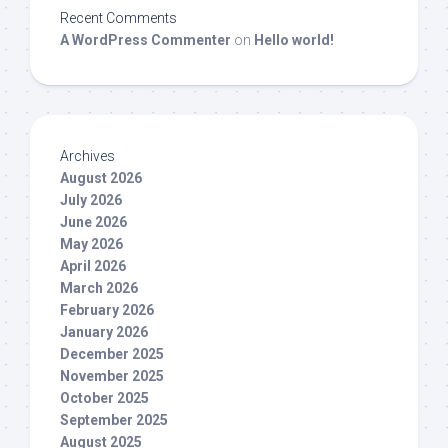
Recent Comments
A WordPress Commenter
on
Hello world!
Archives
August 2026
July 2026
June 2026
May 2026
April 2026
March 2026
February 2026
January 2026
December 2025
November 2025
October 2025
September 2025
August 2025