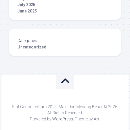
July 2025
June 2025
Categories
Uncategorized
Slot Gacor Terbaru 2024: Main dan Menang Besar © 2026.
All Rights Reserved.
Powered by
WordPress
. Theme by
Alx
.