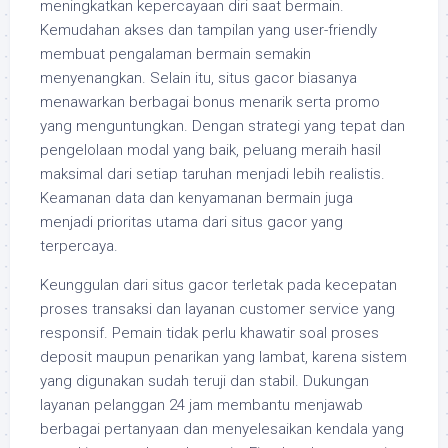
meningkatkan kepercayaan diri saat bermain.
Kemudahan akses dan tampilan yang user-friendly
membuat pengalaman bermain semakin
menyenangkan. Selain itu, situs gacor biasanya
menawarkan berbagai bonus menarik serta promo
yang menguntungkan. Dengan strategi yang tepat dan
pengelolaan modal yang baik, peluang meraih hasil
maksimal dari setiap taruhan menjadi lebih realistis.
Keamanan data dan kenyamanan bermain juga
menjadi prioritas utama dari situs gacor yang
terpercaya.
Keunggulan dari situs gacor terletak pada kecepatan
proses transaksi dan layanan customer service yang
responsif. Pemain tidak perlu khawatir soal proses
deposit maupun penarikan yang lambat, karena sistem
yang digunakan sudah teruji dan stabil. Dukungan
layanan pelanggan 24 jam membantu menjawab
berbagai pertanyaan dan menyelesaikan kendala yang