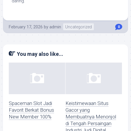
daring.
February 17, 2026
by
admin
Uncategorized
0
You may also like...
Spaceman Slot Jadi
Keistimewaan Situs
Favorit Berkat Bonus
Gacor yang
New Member 100%
Membuatnya Menonjol
di Tengah Persaingan
Industri Judi Digital