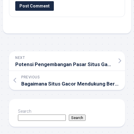
NEXT
Potensi Pengembangan Pasar Situs Gacor di Era Digital yang Semakin Modern
PREVIOUS
Bagaimana Situs Gacor Mendukung Berbagai Sistem Operasi dan Perangkat
Search
Search