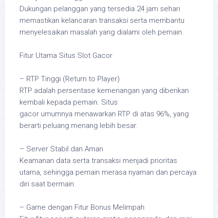
Dukungan pelanggan yang tersedia 24 jam sehari
memastikan kelancaran transaksi serta membantu
menyelesaikan masalah yang dialami oleh pemain.
Fitur Utama Situs Slot Gacor
– RTP Tinggi (Return to Player)
RTP adalah persentase kemenangan yang diberikan
kembali kepada pemain. Situs
gacor umumnya menawarkan RTP di atas 96%, yang
berarti peluang menang lebih besar.
– Server Stabil dan Aman
Keamanan data serta transaksi menjadi prioritas
utama, sehingga pemain merasa nyaman dan percaya
diri saat bermain.
– Game dengan Fitur Bonus Melimpah