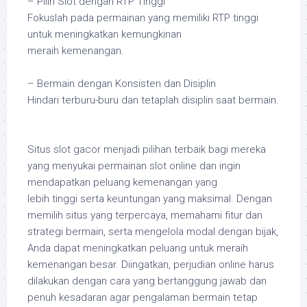
– Pilih Slot dengan RTP Tinggi
Fokuslah pada permainan yang memiliki RTP tinggi
untuk meningkatkan kemungkinan
meraih kemenangan.
– Bermain dengan Konsisten dan Disiplin
Hindari terburu-buru dan tetaplah disiplin saat bermain.
Situs slot gacor menjadi pilihan terbaik bagi mereka
yang menyukai permainan slot online dan ingin
mendapatkan peluang kemenangan yang
lebih tinggi serta keuntungan yang maksimal. Dengan
memilih situs yang terpercaya, memahami fitur dan
strategi bermain, serta mengelola modal dengan bijak,
Anda dapat meningkatkan peluang untuk meraih
kemenangan besar. Diingatkan, perjudian online harus
dilakukan dengan cara yang bertanggung jawab dan
penuh kesadaran agar pengalaman bermain tetap