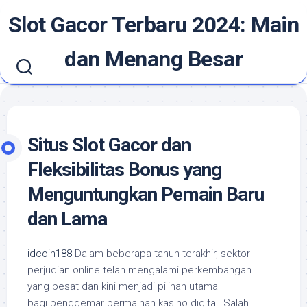
Skip
Slot Gacor Terbaru 2024: Main
to
content
dan Menang Besar
Situs Slot Gacor dan
Fleksibilitas Bonus yang
Menguntungkan Pemain Baru
dan Lama
idcoin188
Dalam beberapa tahun terakhir, sektor
perjudian online telah mengalami perkembangan
yang pesat dan kini menjadi pilihan utama
bagi penggemar permainan kasino digital. Salah