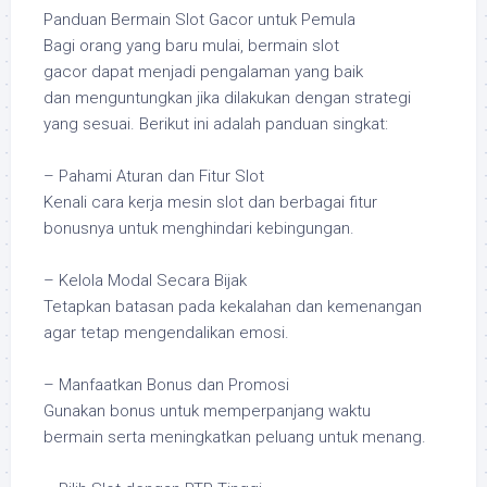
Panduan Bermain Slot Gacor untuk Pemula
Bagi orang yang baru mulai, bermain slot
gacor dapat menjadi pengalaman yang baik
dan menguntungkan jika dilakukan dengan strategi
yang sesuai. Berikut ini adalah panduan singkat:
– Pahami Aturan dan Fitur Slot
Kenali cara kerja mesin slot dan berbagai fitur
bonusnya untuk menghindari kebingungan.
– Kelola Modal Secara Bijak
Tetapkan batasan pada kekalahan dan kemenangan
agar tetap mengendalikan emosi.
– Manfaatkan Bonus dan Promosi
Gunakan bonus untuk memperpanjang waktu
bermain serta meningkatkan peluang untuk menang.