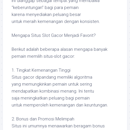
ini dianggap sebagai tempat yang membawa
“keberuntungan” bagi para pemain
karena menyediakan peluang besar
untuk meraih kemenangan dengan konsisten.
Mengapa Situs Slot Gacor Menjadi Favorit?
Berikut adalah beberapa alasan mengapa banyak
pemain memilih situs-slot gacor:
1. Tingkat Kemenangan Tinggi
Situs gacor dipandang memiliki algoritma
yang memungkinkan pemain untuk sering
mendapatkan kombinasi menang. Ini tentu
saja meningkatkan peluang bagi pemain
untuk memperoleh kemenangan dan keuntungan.
2. Bonus dan Promosi Melimpah
Situs ini umumnya menawarkan beragam bonus