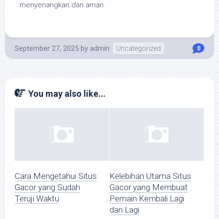
menyenangkan dan aman.
September 27, 2025
by
admin
Uncategorized
0
You may also like...
Cara Mengetahui Situs
Kelebihan Utama Situs
Gacor yang Sudah
Gacor yang Membuat
Teruji Waktu
Pemain Kembali Lagi
dan Lagi