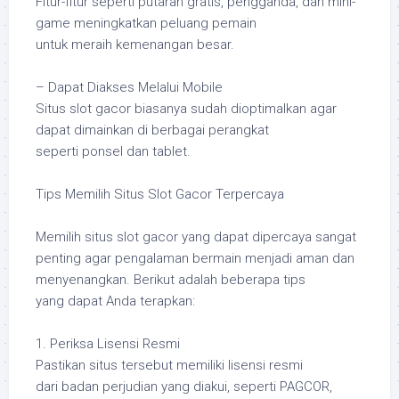
Fitur-fitur seperti putaran gratis, pengganda, dan mini-
game meningkatkan peluang pemain
untuk meraih kemenangan besar.
– Dapat Diakses Melalui Mobile
Situs slot gacor biasanya sudah dioptimalkan agar
dapat dimainkan di berbagai perangkat
seperti ponsel dan tablet.
Tips Memilih Situs Slot Gacor Terpercaya
Memilih situs slot gacor yang dapat dipercaya sangat
penting agar pengalaman bermain menjadi aman dan
menyenangkan. Berikut adalah beberapa tips
yang dapat Anda terapkan:
1. Periksa Lisensi Resmi
Pastikan situs tersebut memiliki lisensi resmi
dari badan perjudian yang diakui, seperti PAGCOR,