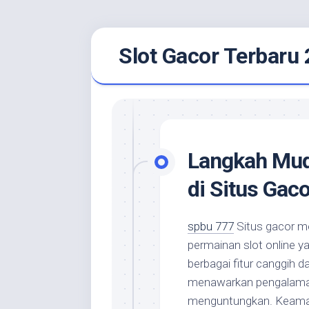
Skip
Slot Gacor Terbaru
to
content
Langkah Mu
di Situs Gac
spbu 777
Situs gacor me
permainan slot online 
berbagai fitur canggih d
menawarkan pengalama
menguntungkan. Keama