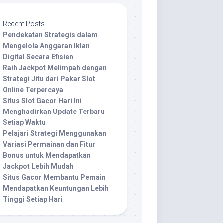
Recent Posts
Pendekatan Strategis dalam
Mengelola Anggaran Iklan
Digital Secara Efisien
Raih Jackpot Melimpah dengan
Strategi Jitu dari Pakar Slot
Online Terpercaya
Situs Slot Gacor Hari Ini
Menghadirkan Update Terbaru
Setiap Waktu
Pelajari Strategi Menggunakan
Variasi Permainan dan Fitur
Bonus untuk Mendapatkan
Jackpot Lebih Mudah
Situs Gacor Membantu Pemain
Mendapatkan Keuntungan Lebih
Tinggi Setiap Hari