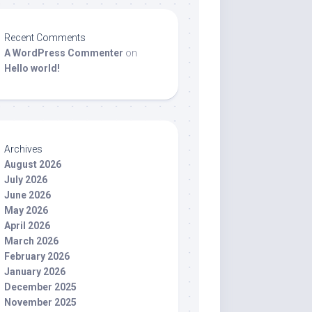
Recent Comments
A WordPress Commenter
on
Hello world!
Archives
August 2026
July 2026
June 2026
May 2026
April 2026
March 2026
February 2026
January 2026
December 2025
November 2025