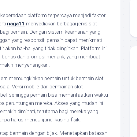
, keberadaan platform terpercaya menjadi faktor
erti
naga11
menyediakan berbagai jenis slot
 bagi pemain. Dengan sistem keamanan yang
nggan yang responsif, pemain dapat menikmati
 akan hal-hal yang tidak diinginkan. Platform ini
n bonus dan promosi menarik, yang membuat
emakin menyenangkan.
modern memungkinkan pemain untuk bermain slot
aja. Versi mobile dari permainan slot
ibel, sehingga pemain bisa memanfaatkan waktu
a peruntungan mereka. Akses yang mudah ini
semakin diminati, terutama bagi mereka yang
anpa harus mengunjungi kasino fisik.
etap bermain dengan bijak. Menetapkan batasan