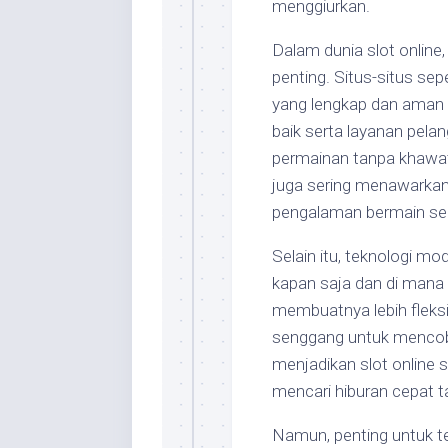
menggiurkan.
Dalam dunia slot online
penting. Situs-situs sep
yang lengkap dan aman
baik serta layanan pela
permainan tanpa khawatir
juga sering menawarka
pengalaman bermain s
Selain itu, teknologi 
kapan saja dan di mana s
membuatnya lebih fleks
senggang untuk mencob
menjadikan slot online 
mencari hiburan cepat t
Namun, penting untuk t