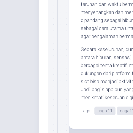
taruhan dan waktu ber
menyenangkan dan mengh
dipandang sebagai hibu
sebagai cara utama unt
agar pengalaman bermai
Secara keseluruhan, du
antara hiburan, sensas
berbagai tema kreatif,
dukungan dari platform 
slot bisa menjadi akti
Jadi, bagi siapa pun ya
menikmati keseruan digit
Tags:
naga 11
naga1