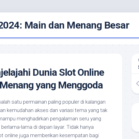
 2024: Main dan Menang Besar
elajahi Dunia Slot Online
 Menang yang Menggoda
 salah satu permainan paling populer di kalangan
engan kemudahan akses dan variasi tema yang tak
i mampu menghadirkan pengalaman seru yang
erlama-lama di depan layar. Tidak hanya
ot online juga memberikan kesempatan bagi