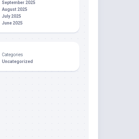
September 2025
August 2025
July 2025
June 2025
Categories
Uncategorized