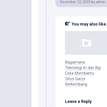
December 12, 2025
by
admin
You may also like.
Bagaimana
Teknologi AI dan Big
Data Membantu
Situs Gacor
Berkembang
Leave a Reply