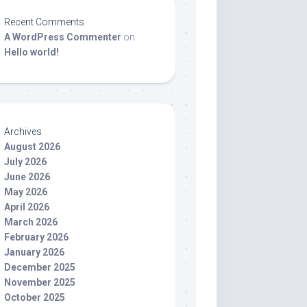
Recent Comments
A WordPress Commenter
on
Hello world!
Archives
August 2026
July 2026
June 2026
May 2026
April 2026
March 2026
February 2026
January 2026
December 2025
November 2025
October 2025