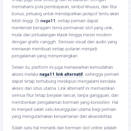
memahami pola pembayaran, simbol khusus, dan fitur
bonus, peluang untuk mendapatkan jackpot tentu akan
lebih tinggi. Di
naga11
, setiap pemain dapat
menikmati beragam tema permainan slot yang unik,
mulai dari petualangan klasik hingga mesin modern
dengan grafis canggih. Sensasi visual dan audio yang
menawan membuat setiap putaran menjadi
pengalaman yang menyenangkan.
Selain itu, platform ini juga menawarkan kemudahan
akses melalui
naga11 link alternatif
, sehingga pemain
dapat tetap terhubung meskipun mengalami kendala
akses dari situs utama. Link alternatif ini memastikan
semua fitur tetap berjalan lancar, tanpa gangguan, dan
memberikan pengalaman bermain yang konsisten. Hal
ini menjadi salah satu keunggulan utama bagi pemain
yang mengutamakan kenyamanan dan aksesibilitas.
Salah satu hal menarik dari bermain slot online adalah