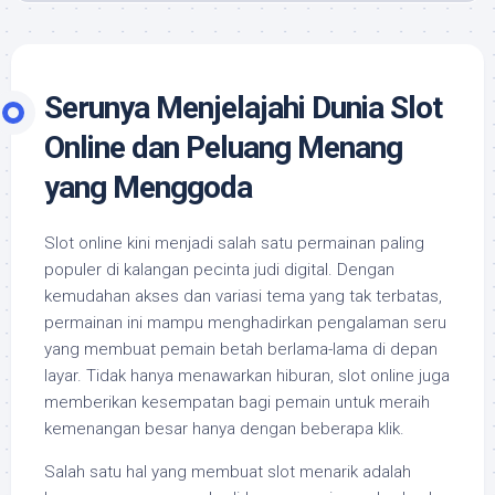
Serunya Menjelajahi Dunia Slot
Online dan Peluang Menang
yang Menggoda
Slot online kini menjadi salah satu permainan paling
populer di kalangan pecinta judi digital. Dengan
kemudahan akses dan variasi tema yang tak terbatas,
permainan ini mampu menghadirkan pengalaman seru
yang membuat pemain betah berlama-lama di depan
layar. Tidak hanya menawarkan hiburan, slot online juga
memberikan kesempatan bagi pemain untuk meraih
kemenangan besar hanya dengan beberapa klik.
Salah satu hal yang membuat slot menarik adalah