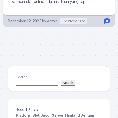
bermain slot online adalah pilihan yang tepat.
December 12, 2025
by
admin
Uncategorized
0
Search
Search
Recent Posts
Platform Slot Gacor Server Thailand Dengan