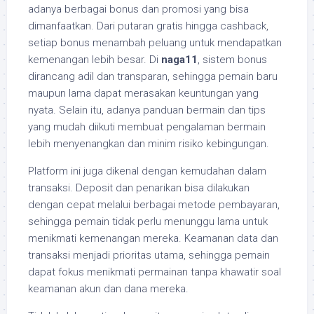
adanya berbagai bonus dan promosi yang bisa
dimanfaatkan. Dari putaran gratis hingga cashback,
setiap bonus menambah peluang untuk mendapatkan
kemenangan lebih besar. Di
naga11
, sistem bonus
dirancang adil dan transparan, sehingga pemain baru
maupun lama dapat merasakan keuntungan yang
nyata. Selain itu, adanya panduan bermain dan tips
yang mudah diikuti membuat pengalaman bermain
lebih menyenangkan dan minim risiko kebingungan.
Platform ini juga dikenal dengan kemudahan dalam
transaksi. Deposit dan penarikan bisa dilakukan
dengan cepat melalui berbagai metode pembayaran,
sehingga pemain tidak perlu menunggu lama untuk
menikmati kemenangan mereka. Keamanan data dan
transaksi menjadi prioritas utama, sehingga pemain
dapat fokus menikmati permainan tanpa khawatir soal
keamanan akun dan dana mereka.