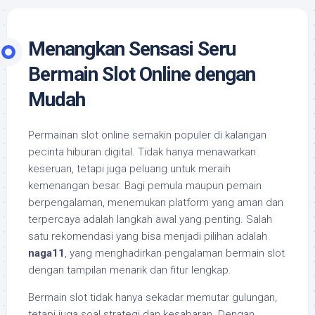
Menangkan Sensasi Seru
Bermain Slot Online dengan
Mudah
Permainan slot online semakin populer di kalangan
pecinta hiburan digital. Tidak hanya menawarkan
keseruan, tetapi juga peluang untuk meraih
kemenangan besar. Bagi pemula maupun pemain
berpengalaman, menemukan platform yang aman dan
terpercaya adalah langkah awal yang penting. Salah
satu rekomendasi yang bisa menjadi pilihan adalah
naga11
, yang menghadirkan pengalaman bermain slot
dengan tampilan menarik dan fitur lengkap.
Bermain slot tidak hanya sekadar memutar gulungan,
tetapi juga soal strategi dan kesabaran. Dengan