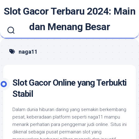
Skip
Slot Gacor Terbaru 2024: Main
to
content
dan Menang Besar
naga11
Slot Gacor Online yang Terbukti
Stabil
Dalam dunia hiburan daring yang semakin berkembang
pesat, keberadaan platform seperti naga11 mampu
menarik perhatian para penggemar judi online. Situs ini
dikenal sebagai pusat permainan slot yang