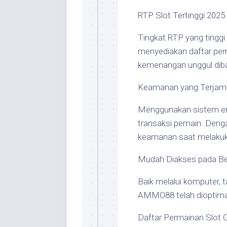
RTP Slot Tertinggi 2025
Tingkat RTP yang tingg
menyediakan daftar per
kemenangan unggul diban
Keamanan yang Terjam
Menggunakan sistem enkr
transaksi pemain. Dengan
keamanan saat melakuka
Mudah Diakses pada Ber
Baik melalui komputer, t
AMMO88 telah dioptimal
Daftar Permainan Slot