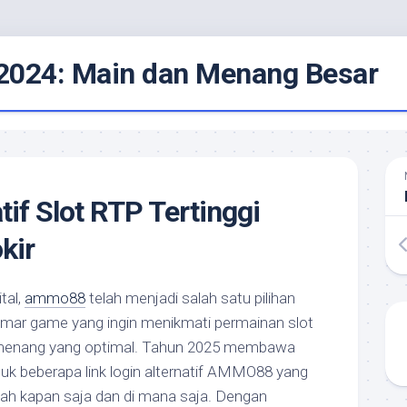
 2024: Main dan Menang Besar
tif Slot RTP Tertinggi
kir
tal,
ammo88
telah menjadi salah satu pilihan
mar game yang ingin menikmati permainan slot
 menang yang optimal. Tahun 2025 membawa
suk beberapa link login alternatif AMMO88 yang
h kapan saja dan di mana saja. Dengan