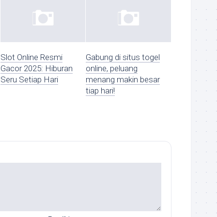
Slot Online Resmi
Gabung di situs togel
Gacor 2025: Hiburan
online, peluang
Seru Setiap Hari
menang makin besar
tiap hari!