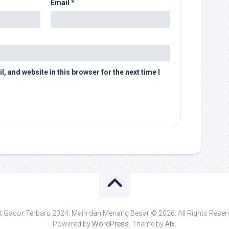
Email
*
 and website in this browser for the next time I
t Gacor Terbaru 2024: Main dan Menang Besar © 2026. All Rights Reser
Powered by
WordPress
. Theme by
Alx
.