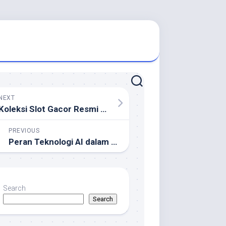
NEXT
Koleksi Slot Gacor Resmi dengan Tampilan Modern
PREVIOUS
Peran Teknologi AI dalam Menunjang Prediksi di Situs Togel Gacor
Search
Search