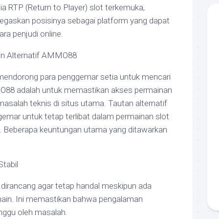
ia RTP (Return to Player) slot terkemuka,
skan posisinya sebagai platform yang dapat
ara penjudi online.
in Alternatif AMMO88
 mendorong para penggemar setia untuk mencari
AMMO88 adalah untuk memastikan akses permainan
asalah teknis di situs utama. Tautan alternatif
emar untuk tetap terlibat dalam permainan slot
. Beberapa keuntungan utama yang ditawarkan
Stabil
 dirancang agar tetap handal meskipun ada
main. Ini memastikan bahwa pengalaman
anggu oleh masalah.