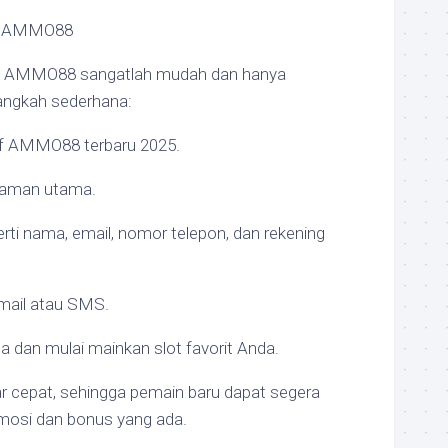
di AMMO88
di AMMO88 sangatlah mudah dan hanya
angkah sederhana:
atif AMMO88 terbaru 2025.
alaman utama.
perti nama, email, nomor telepon, dan rekening
email atau SMS.
 dan mulai mainkan slot favorit Anda.
ar cepat, sehingga pemain baru dapat segera
mosi dan bonus yang ada.