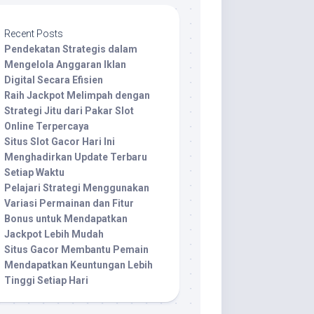
Recent Posts
Pendekatan Strategis dalam
Mengelola Anggaran Iklan
Digital Secara Efisien
Raih Jackpot Melimpah dengan
Strategi Jitu dari Pakar Slot
Online Terpercaya
Situs Slot Gacor Hari Ini
Menghadirkan Update Terbaru
Setiap Waktu
Pelajari Strategi Menggunakan
Variasi Permainan dan Fitur
Bonus untuk Mendapatkan
Jackpot Lebih Mudah
Situs Gacor Membantu Pemain
Mendapatkan Keuntungan Lebih
Tinggi Setiap Hari