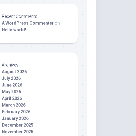
Recent Comments
A WordPress Commenter
on
Hello world!
Archives
August 2026
July 2026
June 2026
May 2026
April 2026
March 2026
February 2026
January 2026
December 2025
November 2025