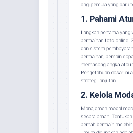
bagi pemula yang baru te
1. Pahami Atu
Langkah pertama yang w
permainan toto online. 
dan sistem pembayaran
permainan, pemain dapat
memasang angka atau ti
Pengetahuan dasar ini 
strategi lanjutan.
2. Kelola Moda
Manajemen modal merup
secara aman. Tentukan 
pernah bermain melebih
umum digunakan adalah