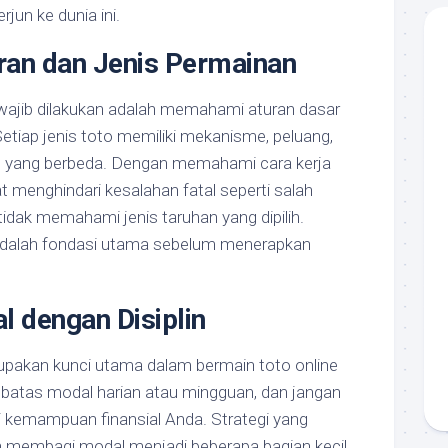
rjun ke dunia ini.
ran dan Jenis Permainan
ajib dilakukan adalah memahami aturan dasar
Setiap jenis toto memiliki mekanisme, peluang,
 yang berbeda. Dengan memahami cara kerja
 menghindari kesalahan fatal seperti salah
dak memahami jenis taruhan yang dipilih.
adalah fondasi utama sebelum menerapkan
l dengan Disiplin
akan kunci utama dalam bermain toto online
batas modal harian atau mingguan, dan jangan
i kemampuan finansial Anda. Strategi yang
 membagi modal menjadi beberapa bagian kecil