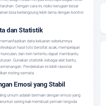
aruhan. Dengan cara ini, risiko kerugian besar
inan bisa berlangsung lebih lama dengan kontrol
a dan Statistik
memanfaatkan data keluaran sebelumnya
Meskipun hasil toto bersifat acak, mempelajari
kemunculan, dan tren tertentu dapat membantu
usan. Gunakan statistik sebagai alat bantu,
emenangan. Pendekatan ini lebih rasional
kan insting semata.
ngan Emosi yang Stabil
aling umum adalah bermain dengan emosi yang
 beruntun sering kali membuat pemain tergoda