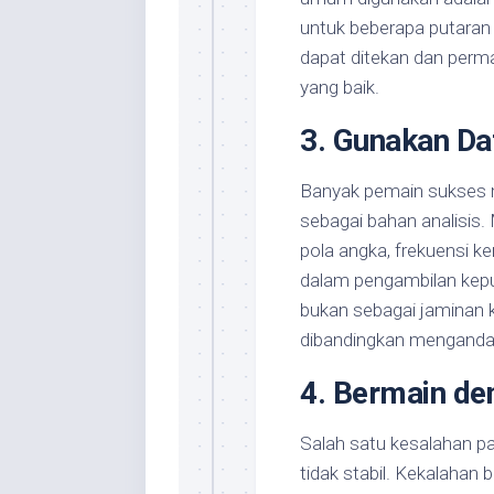
untuk beberapa putaran t
dapat ditekan dan perma
yang baik.
3. Gunakan Dat
Banyak pemain sukses 
sebagai bahan analisis. 
pola angka, frekuensi 
dalam pengambilan keput
bukan sebagai jaminan k
dibandingkan mengandal
4. Bermain de
Salah satu kesalahan p
tidak stabil. Kekalahan