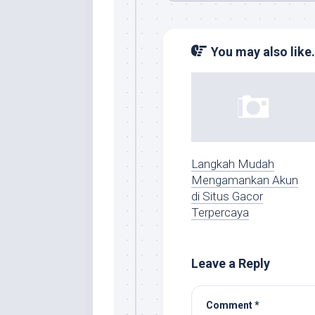
You may also like.
Langkah Mudah
Mengamankan Akun
di Situs Gacor
Terpercaya
Leave a Reply
Comment
*