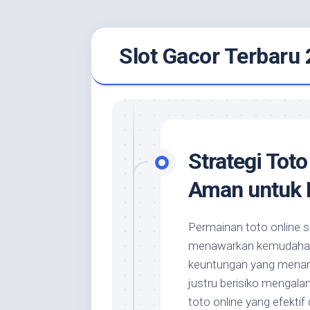
Skip
Slot Gacor Terbaru
to
content
Strategi Toto
Aman untuk
Permainan toto online 
menawarkan kemudahan a
keuntungan yang menari
justru berisiko mengala
toto online yang efekti