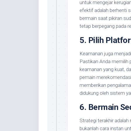
untuk mengejar kerugian
efektif adalah berhenti
bermain saat pikiran s
tetap berpegang pada r
5. Pilih Platf
Keamanan juga menjadi f
Pastikan Anda memilih p
keamanan yang kuat, da
pemain merekomendasik
memberikan pengalaman 
didukung oleh sistem ya
6. Bermain Sec
Strategi terakhir adalah
bukanlah cara instan u