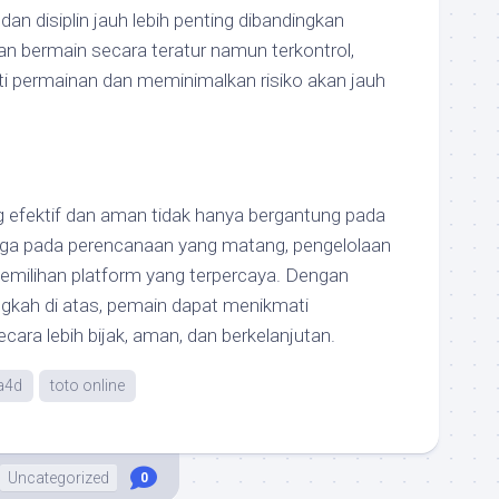
dan disiplin jauh lebih penting dibandingkan
an bermain secara teratur namun terkontrol,
i permainan dan meminimalkan risiko akan jauh
ng efektif dan aman tidak hanya bergantung pada
juga pada perencanaan yang matang, pengelolaan
pemilihan platform yang terpercaya. Dengan
gkah di atas, pemain dapat menikmati
cara lebih bijak, aman, dan berkelanjutan.
a4d
toto online
Uncategorized
0