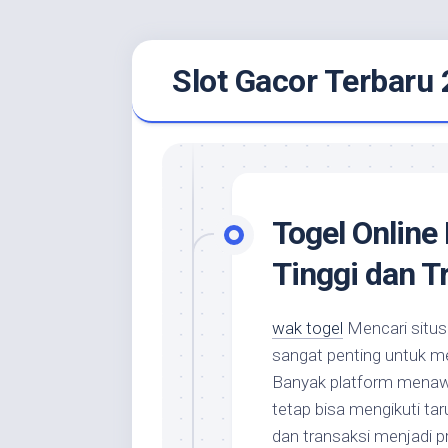
Skip
Slot Gacor Terbaru
to
content
Togel Online
Tinggi dan T
wak togel
Mencari situs 
sangat penting untuk m
Banyak platform menaw
tetap bisa mengikuti ta
dan transaksi menjadi pr