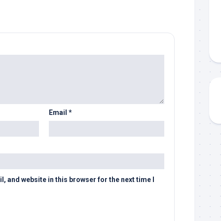
Email
*
 and website in this browser for the next time I