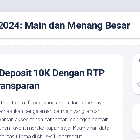
 2024: Main dan Menang Besar
 Deposit 10K Dengan RTP
ransparan
link alternatif togel yang aman dan terpercaya
emastikan pengalaman bermain yang lancar.
arkan akses tanpa hambatan, sehingga pemain
ruhan favorit mereka kapan saja. Keamanan data
ioritas utama di situs-situs tersebut.