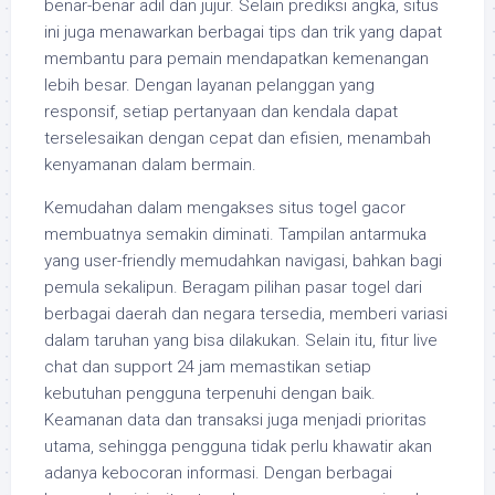
benar-benar adil dan jujur. Selain prediksi angka, situs
ini juga menawarkan berbagai tips dan trik yang dapat
membantu para pemain mendapatkan kemenangan
lebih besar. Dengan layanan pelanggan yang
responsif, setiap pertanyaan dan kendala dapat
terselesaikan dengan cepat dan efisien, menambah
kenyamanan dalam bermain.
Kemudahan dalam mengakses situs togel gacor
membuatnya semakin diminati. Tampilan antarmuka
yang user-friendly memudahkan navigasi, bahkan bagi
pemula sekalipun. Beragam pilihan pasar togel dari
berbagai daerah dan negara tersedia, memberi variasi
dalam taruhan yang bisa dilakukan. Selain itu, fitur live
chat dan support 24 jam memastikan setiap
kebutuhan pengguna terpenuhi dengan baik.
Keamanan data dan transaksi juga menjadi prioritas
utama, sehingga pengguna tidak perlu khawatir akan
adanya kebocoran informasi. Dengan berbagai