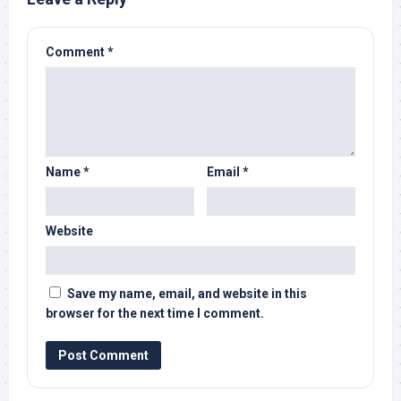
Comment
*
Name
*
Email
*
Website
Save my name, email, and website in this
browser for the next time I comment.