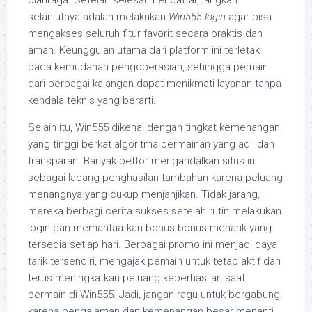
olahraga. Setelah selesai mendaftar, langkah
selanjutnya adalah melakukan
Win555 login
agar bisa
mengakses seluruh fitur favorit secara praktis dan
aman. Keunggulan utama dari platform ini terletak
pada kemudahan pengoperasian, sehingga pemain
dari berbagai kalangan dapat menikmati layanan tanpa
kendala teknis yang berarti.
Selain itu, Win555 dikenal dengan tingkat kemenangan
yang tinggi berkat algoritma permainan yang adil dan
transparan. Banyak bettor mengandalkan situs ini
sebagai ladang penghasilan tambahan karena peluang
menangnya yang cukup menjanjikan. Tidak jarang,
mereka berbagi cerita sukses setelah rutin melakukan
login dan memanfaatkan bonus bonus menarik yang
tersedia setiap hari. Berbagai promo ini menjadi daya
tarik tersendiri, mengajak pemain untuk tetap aktif dan
terus meningkatkan peluang keberhasilan saat
bermain di Win555. Jadi, jangan ragu untuk bergabung,
karena pengalaman dan kemenangan besar menanti