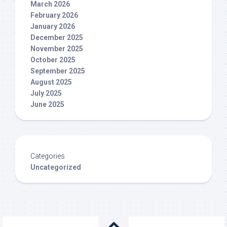
March 2026
February 2026
January 2026
December 2025
November 2025
October 2025
September 2025
August 2025
July 2025
June 2025
Categories
Uncategorized