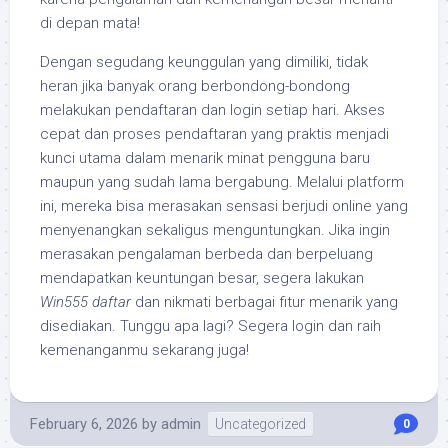
di depan mata!
Dengan segudang keunggulan yang dimiliki, tidak
heran jika banyak orang berbondong-bondong
melakukan pendaftaran dan login setiap hari. Akses
cepat dan proses pendaftaran yang praktis menjadi
kunci utama dalam menarik minat pengguna baru
maupun yang sudah lama bergabung. Melalui platform
ini, mereka bisa merasakan sensasi berjudi online yang
menyenangkan sekaligus menguntungkan. Jika ingin
merasakan pengalaman berbeda dan berpeluang
mendapatkan keuntungan besar, segera lakukan
Win555 daftar
dan nikmati berbagai fitur menarik yang
disediakan. Tunggu apa lagi? Segera login dan raih
kemenanganmu sekarang juga!
February 6, 2026
by
admin
Uncategorized
0