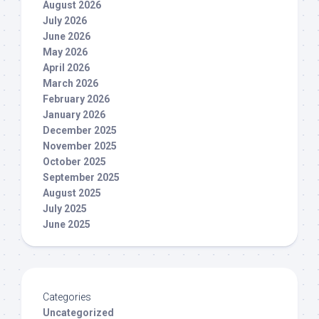
August 2026
July 2026
June 2026
May 2026
April 2026
March 2026
February 2026
January 2026
December 2025
November 2025
October 2025
September 2025
August 2025
July 2025
June 2025
Categories
Uncategorized