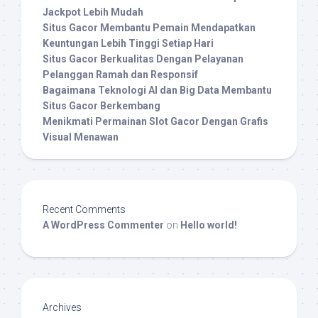
Jackpot Lebih Mudah
Situs Gacor Membantu Pemain Mendapatkan
Keuntungan Lebih Tinggi Setiap Hari
Situs Gacor Berkualitas Dengan Pelayanan
Pelanggan Ramah dan Responsif
Bagaimana Teknologi AI dan Big Data Membantu
Situs Gacor Berkembang
Menikmati Permainan Slot Gacor Dengan Grafis
Visual Menawan
Recent Comments
A WordPress Commenter
on
Hello world!
Archives