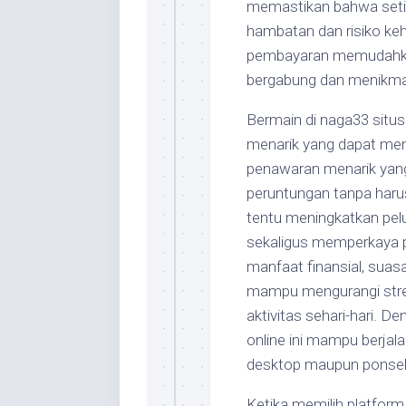
memastikan bahwa setia
hambatan dan risiko ke
pembayaran memudahkan
bergabung dan menikmat
Bermain di naga33 situ
menarik yang dapat me
penawaran menarik ya
peruntungan tanpa harus
tentu meningkatkan pe
sekaligus memperkaya p
manfaat finansial, suas
mampu mengurangi stre
aktivitas sehari-hari. D
online ini mampu berjala
desktop maupun ponsel
Ketika memilih platform