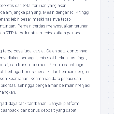
eoretis dari total taruhan yang akan
 dalam jangka panjang. Mesin dengan RTP tinggi
ang lebih besar, meski hasilnya tetap
untungan. Pemain cerdas menyesuaikan taruhan
an RTP terbaik untuk meningkatkan peluang
g terpercaya juga krusial. Salah satu contohnya
nyediakan berbagai jenis slot berkualitas tinggi,
nsif, dan transaksi aman. Pemain dapat login
i berbagai bonus menarik, dan bermain dengan
soal keamanan. Keamanan data pribadi dan
i prioritas, sehingga pengalaman bermain menjadi
nangkan.
adi daya tarik tambahan. Banyak platform
 cashback, dan bonus deposit yang dapat