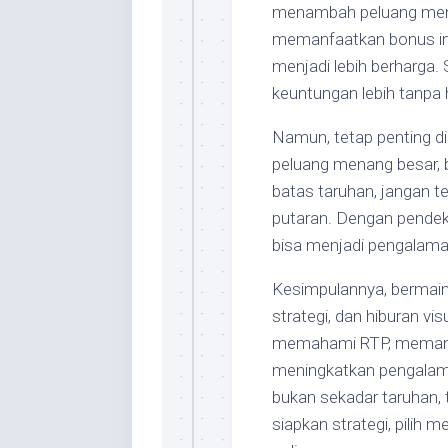
menambah peluang menan
memanfaatkan bonus ini
menjadi lebih berharga
keuntungan lebih tanpa 
Namun, tetap penting di
peluang menang besar, b
batas taruhan, jangan t
putaran. Dengan pendeka
bisa menjadi pengalam
Kesimpulannya, bermain
strategi, dan hiburan vi
memahami RTP, memanfa
meningkatkan pengalama
bukan sekadar taruhan, 
siapkan strategi, pilih 