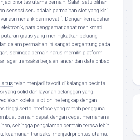
di prioritas utama pemain. Salah satu pilihan
 sensasi seru adalah permainan slot yang kini
 variasi menarik dan inovatif. Dengan kemudahan
 elektronik, para penggemar dapat menikmati
n putaran gratis yang meningkatkan peluang
an dalam permainan ini sangat bergantung pada
gan, sehingga pemain harus memilih platform
n agar transaksi berjalan lancar dan data pribadi
 situs
telah menjadi favorit di kalangan pecinta
asi yang solid dan layanan pelanggan yang
yediakan koleksi slot online lengkap dengan
tas tinggi serta interface yang ramah pengguna.
embuat pemain dapat dengan cepat memahami
ainan, sehingga pengalaman bermain terasa lebih
u, keamanan transaksi menjadi prioritas utama,