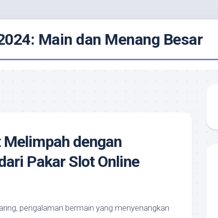
 2024: Main dan Menang Besar
t Melimpah dengan
 dari Pakar Slot Online
daring, pengalaman bermain yang menyenangkan