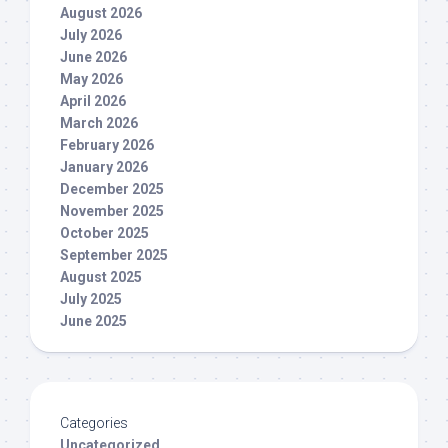
August 2026
July 2026
June 2026
May 2026
April 2026
March 2026
February 2026
January 2026
December 2025
November 2025
October 2025
September 2025
August 2025
July 2025
June 2025
Categories
Uncategorized