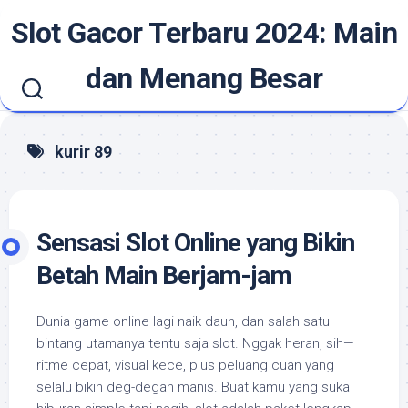
Skip
Slot Gacor Terbaru 2024: Main
to
content
dan Menang Besar
kurir 89
Sensasi Slot Online yang Bikin
Betah Main Berjam-jam
Dunia game online lagi naik daun, dan salah satu
bintang utamanya tentu saja slot. Nggak heran, sih—
ritme cepat, visual kece, plus peluang cuan yang
selalu bikin deg-degan manis. Buat kamu yang suka