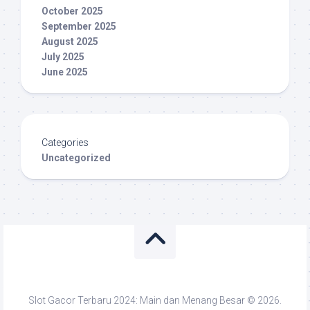
October 2025
September 2025
August 2025
July 2025
June 2025
Categories
Uncategorized
Slot Gacor Terbaru 2024: Main dan Menang Besar © 2026.