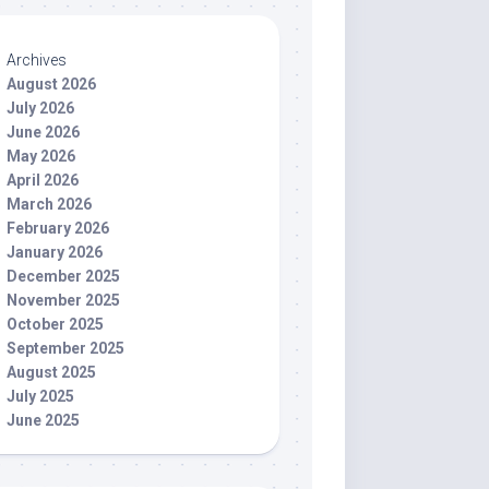
Archives
August 2026
July 2026
June 2026
May 2026
April 2026
March 2026
February 2026
January 2026
December 2025
November 2025
October 2025
September 2025
August 2025
July 2025
June 2025