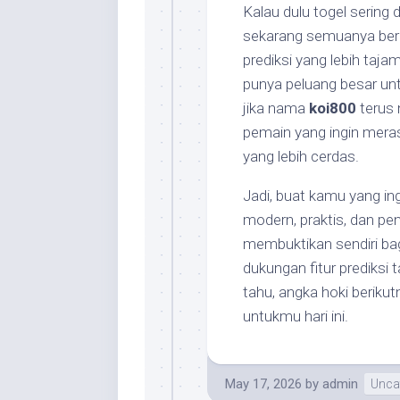
Kalau dulu togel sering 
sekarang semuanya ber
prediksi yang lebih taja
punya peluang besar un
jika nama
koi800
terus 
pemain yang ingin mera
yang lebih cerdas.
Jadi, buat kamu yang i
modern, praktis, dan pe
membuktikan sendiri b
dukungan fitur prediksi
tahu, angka hoki berik
untukmu hari ini.
May 17, 2026
by
admin
Unca