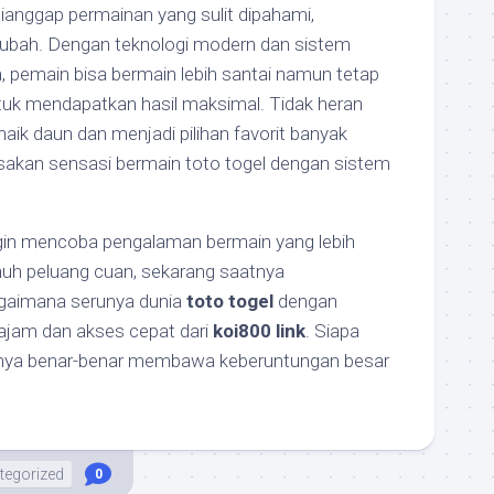
dianggap permainan yang sulit dipahami,
ubah. Dengan teknologi modern dan sistem
m, pemain bisa bermain lebih santai namun tetap
tuk mendapatkan hasil maksimal. Tidak heran
naik daun dan menjadi pilihan favorit banyak
sakan sensasi bermain toto togel dengan sistem
ngin mencoba pengalaman bermain yang lebih
nuh peluang cuan, sekarang saatnya
agaimana serunya dunia
toto togel
dengan
 tajam dan akses cepat dari
koi800 link
. Siapa
utnya benar-benar membawa keberuntungan besar
tegorized
0