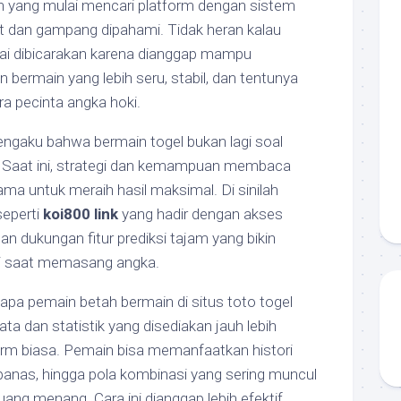
 yang mulai mencari platform dengan sistem
rat dan gampang dipahami. Tidak heran kalau
ai dibicarakan karena dianggap mampu
ermain yang lebih seru, stabil, dan tentunya
a pecinta angka hoki.
gaku bahwa bermain togel bukan lagi soal
 Saat ini, strategi dan kemampuan membaca
ama untuk meraih hasil maksimal. Di sinilah
seperti
koi800 link
yang hadir dengan akses
n dukungan fitur prediksi tajam yang bikin
iri saat memasang angka.
pa pemain betah bermain di situs toto togel
ta dan statistik yang disediakan jauh lebih
orm biasa. Pemain bisa memanfaatkan histori
 panas, hingga pola kombinasi yang sering muncul
ang menang. Cara ini dianggap lebih efektif