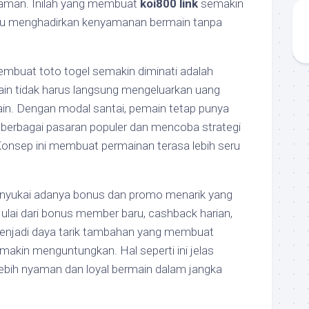
 aman. Inilah yang membuat
koi800 link
semakin
u menghadirkan kenyamanan bermain tanpa
embuat toto togel semakin diminati adalah
main tidak harus langsung mengeluarkan uang
ain. Dengan modal santai, pemain tetap punya
erbagai pasaran populer dan mencoba strategi
 Konsep ini membuat permainan terasa lebih seru
nyukai adanya bonus dan promo menarik yang
Mulai dari bonus member baru, cashback harian,
menjadi daya tarik tambahan yang membuat
akin menguntungkan. Hal seperti ini jelas
bih nyaman dan loyal bermain dalam jangka