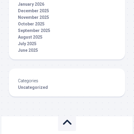
January 2026
December 2025
November 2025
October 2025
September 2025
August 2025
July 2025
June 2025
Categories
Uncategorized