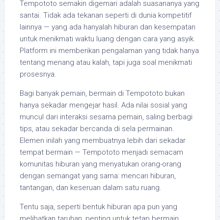
Tempototo semakin digemari adalah suasananya yang
santai. Tidak ada tekanan seperti di dunia kompetitif
lainnya — yang ada hanyalah hiburan dan kesempatan
untuk menikmati waktu luang dengan cara yang asyik.
Platform ini memberikan pengalaman yang tidak hanya
tentang menang atau kalah, tapi juga soal menikmati
prosesnya.
Bagi banyak pemain, bermain di Tempototo bukan
hanya sekadar mengejar hasil. Ada nilai sosial yang
muncul dari interaksi sesama pemain, saling berbagi
tips, atau sekadar bercanda di sela permainan.
Elemen inilah yang membuatnya lebih dari sekadar
tempat bermain — Tempototo menjadi semacam
komunitas hiburan yang menyatukan orang-orang
dengan semangat yang sama: mencari hiburan,
tantangan, dan keseruan dalam satu ruang.
Tentu saja, seperti bentuk hiburan apa pun yang
melibatkan taruhan, penting untuk tetap bermain