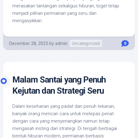
merasakan tantangan sekaligus hiburan, togel tetap
menjadi pilihan permainan yang seru dan
mengasyikkan.
December 28, 2025
by
admin
Uncategorized
0
Malam Santai yang Penuh
Kejutan dan Strategi Seru
Dalam keseharian yang padat dan penuh tekanan,
banyak orang mencari cara untuk melepas penat
dengan cara yang menyenangkan namun tetap
mengasah insting dan strategi. Di tengah berbagai
bentuk hiburan modern, permainan berbasis