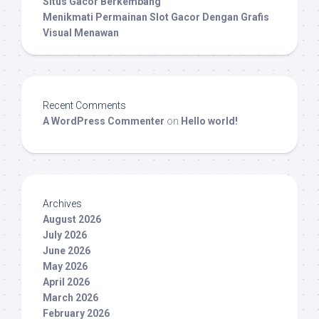
Situs Gacor Berkembang
Menikmati Permainan Slot Gacor Dengan Grafis
Visual Menawan
Recent Comments
A WordPress Commenter
on
Hello world!
Archives
August 2026
July 2026
June 2026
May 2026
April 2026
March 2026
February 2026