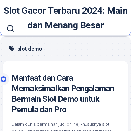
Skip
Slot Gacor Terbaru 2024: Main
to
content
dan Menang Besar
slot demo
Manfaat dan Cara
Memaksimalkan Pengalaman
Bermain Slot Demo untuk
Pemula dan Pro
Dalam dunia permainan judi online, khususnya slot