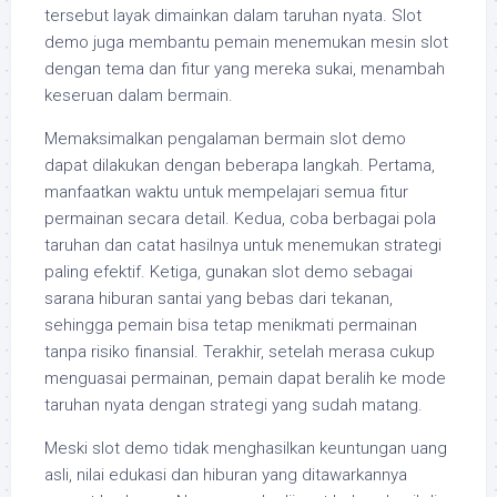
tersebut layak dimainkan dalam taruhan nyata. Slot
demo juga membantu pemain menemukan mesin slot
dengan tema dan fitur yang mereka sukai, menambah
keseruan dalam bermain.
Memaksimalkan pengalaman bermain slot demo
dapat dilakukan dengan beberapa langkah. Pertama,
manfaatkan waktu untuk mempelajari semua fitur
permainan secara detail. Kedua, coba berbagai pola
taruhan dan catat hasilnya untuk menemukan strategi
paling efektif. Ketiga, gunakan slot demo sebagai
sarana hiburan santai yang bebas dari tekanan,
sehingga pemain bisa tetap menikmati permainan
tanpa risiko finansial. Terakhir, setelah merasa cukup
menguasai permainan, pemain dapat beralih ke mode
taruhan nyata dengan strategi yang sudah matang.
Meski slot demo tidak menghasilkan keuntungan uang
asli, nilai edukasi dan hiburan yang ditawarkannya