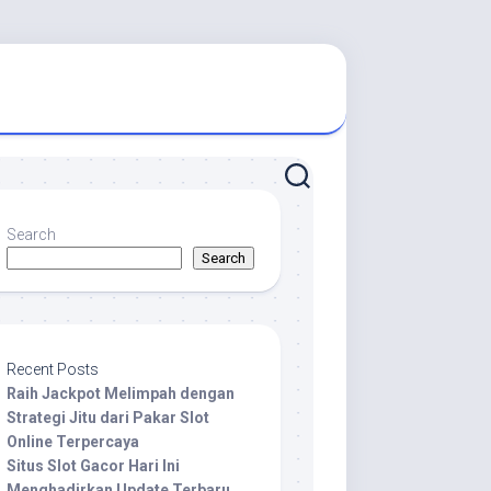
Search
Search
Recent Posts
Raih Jackpot Melimpah dengan
Strategi Jitu dari Pakar Slot
Online Terpercaya
Situs Slot Gacor Hari Ini
Menghadirkan Update Terbaru