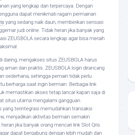
yanan yang lengkap dan terpercaya. Dengan
, pengguna dapat menikmati ragam permainan
ris
yang sedang naik daun, memberikan sensasi
ggemar judi online. Tidak heran jika banyak yang
masi ZEUSBOLA secara lengkap agar bisa meraih
ksimal.
di daring, mengakses situs ZEUSBOLA harus
ang aman dan praktis. ZEUSBOLA login dirancang
n sederhana, sehingga pemain tidak perlu
u berharga saat ingin bermain. Berbagai link
ntuk memastikan akses tetap lancar kapan saja di
at situs utama mengalami gangguan.
is yang terintegrasi memudahkan transaksi
w, menjadikan aktivitas bermain semakin
heran jika banyak orang mencari link Slot Qris
, agar dapat bergabung dengan lebih mudah dan