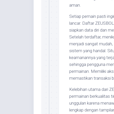
aman.
Setiap pemain pasti ingi
lancar. Daftar ZEUSBOL
siapkan data diri dan m
Setelah terdaftar, menik
menjadi sangat mudah, 
sistem yang handal. Sit
keamanannya yang terja
sehingga pengguna mera
permainan. Memiliki aks
memastikan transaksi be
Kelebihan utama dari ZE
permainan berkualitas tin
unggulan karena menawa
lengkap dengan tampila