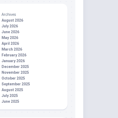
Archives
August 2026
July 2026
June 2026
May 2026
April 2026
March 2026
February 2026
January 2026
December 2025
November 2025
October 2025
September 2025
August 2025
July 2025
June 2025