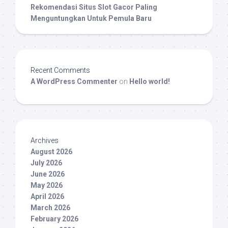
Rekomendasi Situs Slot Gacor Paling
Menguntungkan Untuk Pemula Baru
Recent Comments
A WordPress Commenter
on
Hello world!
Archives
August 2026
July 2026
June 2026
May 2026
April 2026
March 2026
February 2026