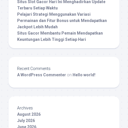
Situs Slot Gacor Hari Ini Menghadirkan Update
Terbaru Setiap Waktu
Pelajari Strategi Menggunakan Variasi
Permainan dan Fitur Bonus untuk Mendapatkan
Jackpot Lebih Mudah
Situs Gacor Membantu Pemain Mendapatkan
Keuntungan Lebih Tinggi Setiap Hari
Recent Comments
A WordPress Commenter
on
Hello world!
Archives
August 2026
July 2026
June 2026