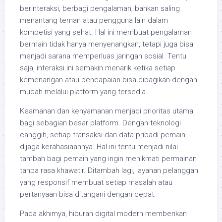
berinteraksi, berbagi pengalaman, bahkan saling
menantang teman atau pengguna lain dalam
kompetisi yang sehat. Hal ini membuat pengalaman
bermain tidak hanya menyenangkan, tetapi juga bisa
menjadi sarana memperluas jaringan sosial. Tentu
saja, interaksi ini semakin menarik ketika setiap
kemenangan atau pencapaian bisa dibagikan dengan
mudah melalui platform yang tersedia.
Keamanan dan kenyamanan menjadi prioritas utama
bagi sebagian besar platform. Dengan teknologi
canggih, setiap transaksi dan data pribadi pemain
dijaga kerahasiaannya. Hal ini tentu menjadi nilai
tambah bagi pemain yang ingin menikmati permainan
tanpa rasa khawatir. Ditambah lagi, layanan pelanggan
yang responsif membuat setiap masalah atau
pertanyaan bisa ditangani dengan cepat.
Pada akhirnya, hiburan digital modern memberikan