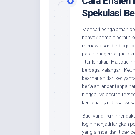
Cara Efisien
Spekulasi Be
Mencari pengalaman b
banyak pemain beralih k
menawarkan berbagai p
para penggemar judi da
fitur lengkap, Haitoge
berbagai kalangan. Keun
keamanan dan kenyaman
berjalan lancar tanpa h
hingga live casino ters
kemenangan besar sekali
Bagi yang ingin mengak
login menjadi langkah pe
yang simpel dan tidak b