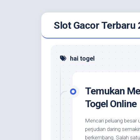
Skip
Slot Gacor Terbaru
to
content
hai togel
Temukan Met
Togel Online
Mencari peluang besar 
perjudian daring semaki
berkembang. Salah satu