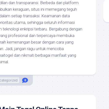
lan dan transparansi. Berbeda dari platform
mbulkan keraguan, situs ini memegang teguh
n dalam setiap transaksi. Keamanan data
ioritas utama, sehingga seluruh informasi
an teknologi enkripsi terbaru. Bergabung dengan
 yang profesional dan terpercaya membuka
raih kemenangan besar dengan cara yang
. Jadi, jangan ragu untuk mencoba
aitogel dan nikmati berbagai manfaat yang
imal.
categorized
0