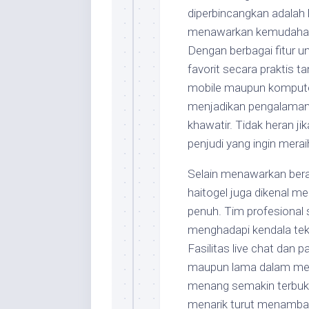
diperbincangkan adalah h
menawarkan kemudahan
Dengan berbagai fitur 
favorit secara praktis t
mobile maupun komputer
menjadikan pengalama
khawatir. Tidak heran j
penjudi yang ingin merai
Selain menawarkan bera
haitogel juga dikenal 
penuh. Tim profesional
menghadapi kendala tek
Fasilitas live chat da
maupun lama dalam me
menang semakin terbuka
menarik turut menambah