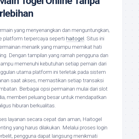
 Main Togel Online Tanpa
rlebihan
ermain yang menyenangkan dan menguntungkan,
e platform terpercaya seperti
haitogel
. Situs ini
ermainan menarik yang mampu memikat hati
ring. Dengan tampilan yang ramah pengguna dan
l mampu memenuhi kebutuhan setiap pemain dari
ggulan utama platform ini terletak pada sistem
an saat akses, memastikan setiap transaksi
ambatan. Berbagai opsi permainan mulai dari slot
edia, memberi peluang besar untuk mendapatkan
gus hiburan berkualitas.
ses layanan secara cepat dan aman, Haitogel
nting yang harus dilakukan. Melalui proses login
erbelit, pengguna dapat langsung menikmati