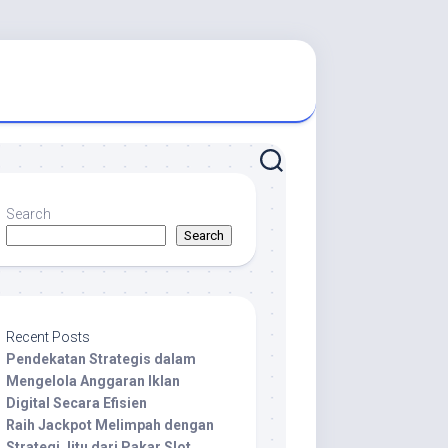
Search
Search
Recent Posts
Pendekatan Strategis dalam
Mengelola Anggaran Iklan
Digital Secara Efisien
Raih Jackpot Melimpah dengan
Strategi Jitu dari Pakar Slot