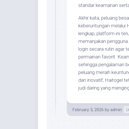
standar keamanan sert
Akhir kata, peluang bes
keberuntungan melalui H
lengkap, platform ini t
memanjakan pengguna. J
login secara rutin aga
permainan favorit. Kea
sehingga pengalaman berj
peluang meraih keuntun
dan inovatif, Haitogel 
judi daring yang mengin
February 5, 2026
by
admin
U