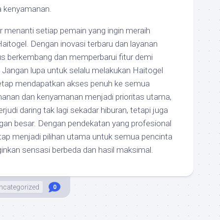
a kenyamanan.
ar menanti setiap pemain yang ingin meraih
aitogel. Dengan inovasi terbaru dan layanan
erus berkembang dan memperbarui fitur demi
angan lupa untuk selalu melakukan Haitogel
r tetap mendapatkan akses penuh ke semua
manan dan kenyamanan menjadi prioritas utama,
udi daring tak lagi sekadar hiburan, tetapi juga
gan besar. Dengan pendekatan yang profesional
tetap menjadi pilihan utama untuk semua pencinta
ginkan sensasi berbeda dan hasil maksimal.
ncategorized
0